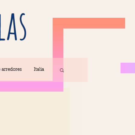
las
e arredores
Italia
Fatima
ribe
Madeira