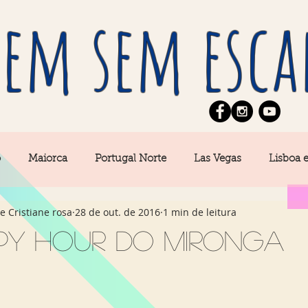
em sem esca
o
Maiorca
Portugal Norte
Las Vegas
Lisboa 
e Cristiane rosa
28 de out. de 2016
1 min de leitura
pe
News
Berlim
Algarve
San Francisco
py hour do Mironga
Central
Açores
Amsterdam
Buenos Aires
Ca