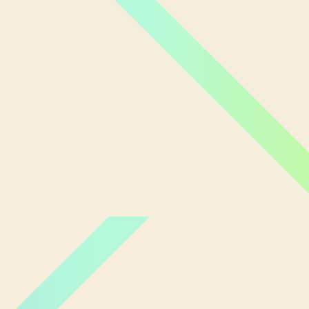
Miami Orlando
Moscou
New York
Phoenix