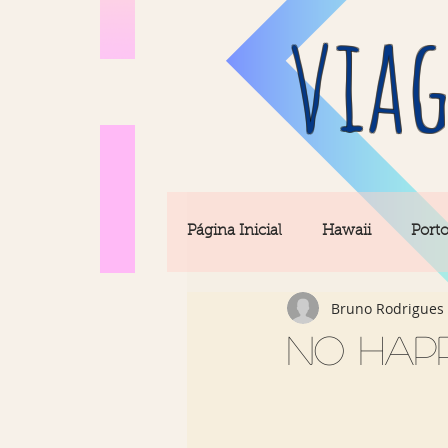
viag
Página Inicial
Hawaii
Port
Bruno Rodrigues 
Barcelona
Seul
Equi
No hap
Rio & São Paulo
Portugal 