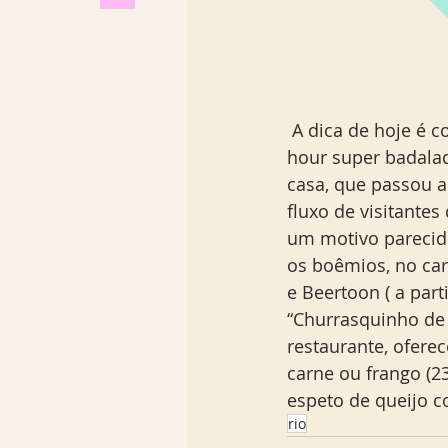
 A dica de hoje é conhecer o agito do restaurante Mironga, que está com um happy 
hour super badalad
casa, que passou a
fluxo de visitante
um motivo parecido
os boêmios, no car
e Beertoon ( a par
“Churrasquinho de 
restaurante, ofere
carne ou frango (2
espeto de queijo c
rio