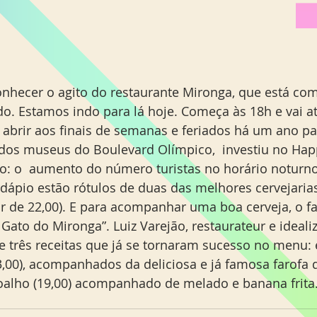
o. Estamos indo para lá hoje. Começa às 18h e vai at
 abrir aos finais de semanas e feriados há um ano pa
s dos museus do Boulevard Olímpico,  investiu no Hap
: o  aumento do número turistas no horário noturno
dápio estão rótulos de duas das melhores cervejarias
tir de 22,00). E para acompanhar uma boa cerveja, o 
Gato do Mironga”. Luiz Varejão, restaurateur e ideali
ce três receitas que já se tornaram sucesso no menu: 
3,00), acompanhados da deliciosa e já famosa farofa d
oalho (19,00) acompanhado de melado e banana frita