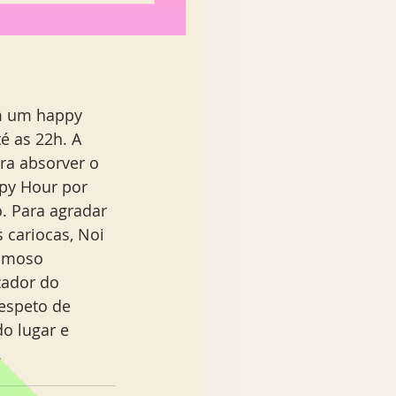
é as 22h. A 
ra absorver o 
py Hour por 
. Para agradar 
 cariocas, Noi 
famoso 
zador do 
espeto de 
o lugar e 
.