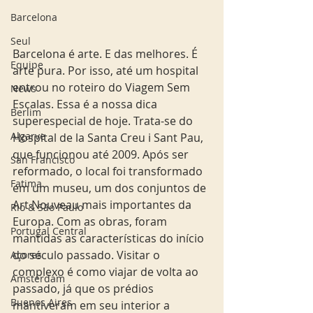
Barcelona
Seul
Barcelona é arte. E das melhores. É 
Equipe
arte pura. Por isso, até um hospital 
entrou no roteiro do Viagem Sem 
News
Escalas. Essa é a nossa dica 
Berlim
superespecial de hoje. Trata-se do 
Algarve
Hospital de la Santa Creu i Sant Pau, 
que funcionou até 2009. Após ser 
San Francisco
reformado, o local foi transformado 
Fatima
em um museu, um dos conjuntos de 
Art Nouveau mais importantes da 
Rio & São Paulo
Europa. Com as obras, foram 
Portugal Central
mantidas as características do início 
do século passado. Visitar o 
Açores
complexo é como viajar de volta ao 
Amsterdam
passado, já que os prédios 
Buenos Aires
mantiveram em seu interior a 