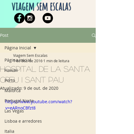
viagem sem escalas
Post
Página Inicial
Viagem Sem Escalas
Página Inicial
1 de dez. de 2016
1 min de leitura
Hospital de la Santa
Hawaii
Creu i Sant Pau
Porto
Atualizado:
9 de out. de 2020
Maiorca
Portugal Norte
https://www.youtube.com/watch?
v=eARnoCBfzt8
Las Vegas
Lisboa e arredores
Italia