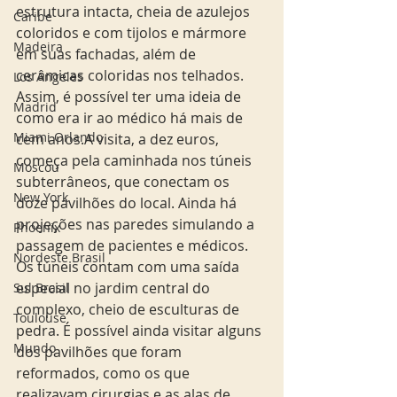
estrutura intacta, cheia de azulejos 
Caribe
coloridos e com tijolos e mármore 
Madeira
em suas fachadas, além de 
cerâmicas coloridas nos telhados. 
Los Angeles
Assim, é possível ter uma ideia de 
Madrid
como era ir ao médico há mais de 
Miami Orlando
cem anos.A visita, a dez euros, 
começa pela caminhada nos túneis 
Moscou
subterrâneos, que conectam os 
New York
doze pavilhões do local. Ainda há 
projeções nas paredes simulando a 
Phoenix
passagem de pacientes e médicos. 
Nordeste Brasil
Os túneis contam com uma saída 
especial no jardim central do 
Sul Brasil
complexo, cheio de esculturas de 
Toulouse
pedra. É possível ainda visitar alguns 
Mundo
dos pavilhões que foram 
reformados, como os que 
realizavam cirurgias e as alas de 