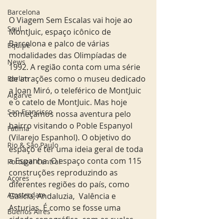
Barcelona
O Viagem Sem Escalas vai hoje ao 
Seul
MontJuic, espaço icônico de 
Barcelona e palco de várias 
Equipe
modalidades das Olimpíadas de 
News
1992. A região conta com uma série 
de atrações como o museu dedicado 
Berlim
a Joan Miró, o teleférico de MontJuic 
Algarve
e o catelo de MontJuic. Mas hoje 
San Francisco
começamos nossa aventura pelo 
bairro visitando o Poble Espanyol 
Fatima
(Vilarejo Espanhol). O objetivo do 
Rio & São Paulo
espaço é ter uma ideia geral de toda 
a Espanha. O espaço conta com 115 
Portugal Central
construções reproduzindo as 
Açores
diferentes regiões do país, como 
Amsterdam
Galícia, Andaluzia,  Valência e 
Asturias. É como se fosse uma 
Buenos Aires