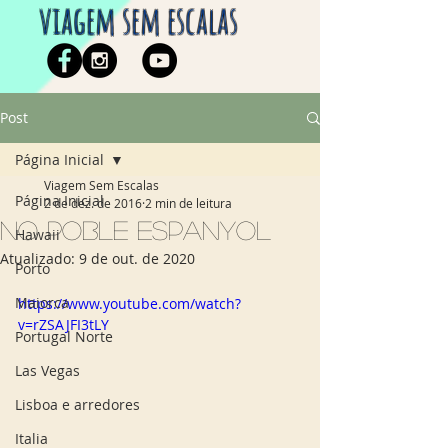
viagem sem escalas
Post
Página Inicial
Viagem Sem Escalas
Página Inicial
2 de dez. de 2016
2 min de leitura
No Poble Espanyol
Hawaii
Atualizado:
9 de out. de 2020
Porto
Maiorca
https://www.youtube.com/watch?
v=rZSAJFI3tLY
Portugal Norte
Las Vegas
Lisboa e arredores
Italia