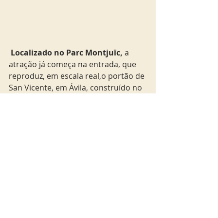
Localizado no Parc Montjuïc,
 a 
atração já começa na entrada, que 
reproduz, em escala real,o portão de 
San Vicente, em Ávila, construído no 
Século XI. Mas é preciso pagar 10,40 
euros para entrar.  A melhor opção 
para chegar ao local é de metrô ou 
então através do ônibus de turismo 
da cidade, o Barcelona Bus Turístic.  
O melhor do local é o agito noturno, 
já que há muitas festas e 
apresentações. Separe algumas 
horas para apreciar o local. Uma 
dica é acessar o site do local e ver a 
programação, sempre cheia de 