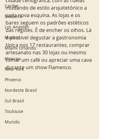
cidade cenográfica, com as ruelas 
Caribe
mudando de estilo arquitetônico a 
cada nova esquina. As lojas e os 
Madeira
bares seguem os padrões estéticos 
Los Angeles
das regiões. É de encher os olhos. Lá 
é possível degustar a gastronomia 
Madrid
típica nos 17 restaurantes, comprar 
Miami Orlando
artesanato nas 30 lojas ou mesmo 
Moscou
tomar um café ou apreciar uma cava 
durante um show Flamenco.  
New York
Phoenix
Nordeste Brasil
Sul Brasil
Toulouse
Mundo