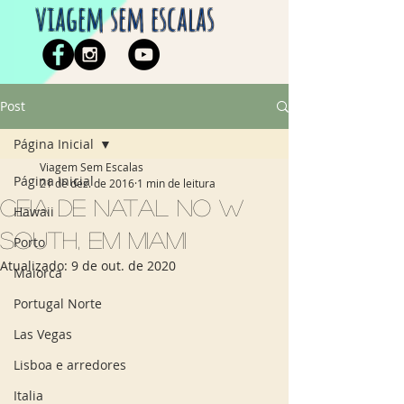
viagem sem escalas
Post
Página Inicial
Viagem Sem Escalas
Página Inicial
21 de dez. de 2016
1 min de leitura
Ceia de Natal no W
Hawaii
South, em Miami
Porto
Atualizado:
9 de out. de 2020
Maiorca
Portugal Norte
Las Vegas
Lisboa e arredores
Italia