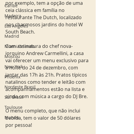
por exemplo, tem a opção de uma 
Caribe
ceia clássica em família no 
Madeira
restaurante The Dutch, localizado 
nos charmosos jardins do hotel W 
Los Angeles
South Beach.
Madrid
Com assinatura do chef nova-
Miami Orlando
iorquino Andrew Carmellini, a casa 
Moscou
vai oferecer um menu exclusivo para 
New York
a noite do 24 de dezembro, com 
jantar das 17h às 21h. Pratos típicos 
Phoenix
natalinos como tender e leitão com 
Nordeste Brasil
acompanhamentos estão na lista e 
ainda com música a cargo do DJ Bre. 
Sul Brasil
Toulouse
O menu completo, que não inclui 
Mundo
bebida, tem o valor de 50 dólares 
por pessoa! 