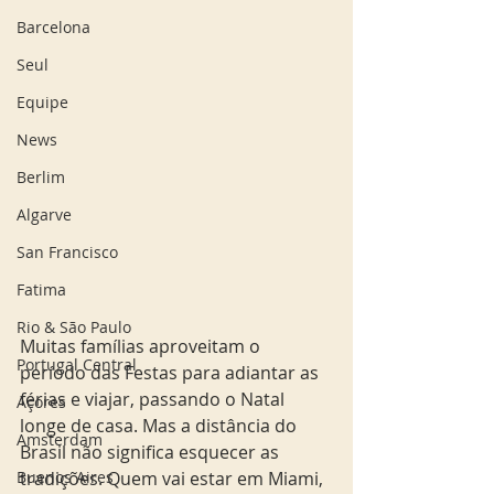
Barcelona
Seul
Equipe
News
Berlim
Algarve
San Francisco
Fatima
Rio & São Paulo
Muitas famílias aproveitam o 
Portugal Central
período das Festas para adiantar as 
férias e viajar, passando o Natal 
Açores
longe de casa. Mas a distância do 
Amsterdam
Brasil não significa esquecer as 
Buenos Aires
tradições. Quem vai estar em Miami, 