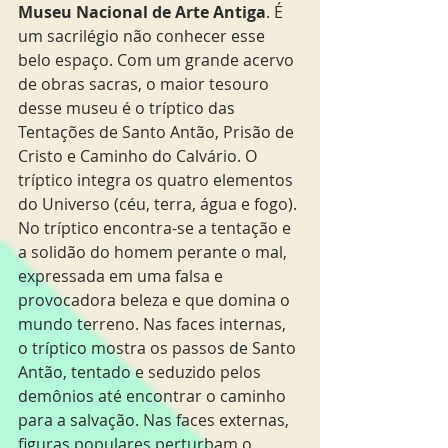
Museu Nacional de Arte Antiga
. É 
um sacrilégio não conhecer esse 
belo espaço. Com um grande acervo 
de obras sacras, o maior tesouro 
desse museu é o tríptico das 
Tentações de Santo Antão, Prisão de 
Cristo e Caminho do Calvário. O 
tríptico integra os quatro elementos 
do Universo (céu, terra, água e fogo). 
No tríptico encontra-se a tentação e 
a solidão do homem perante o mal, 
expressada em uma falsa e 
provocadora beleza e que domina o 
mundo terreno. Nas faces internas, 
o tríptico mostra os passos de Santo 
Antão, tentado e seduzido pelos 
demônios até encontrar o caminho 
para a salvação. Nas faces externas, 
figuras populares perturbam o 