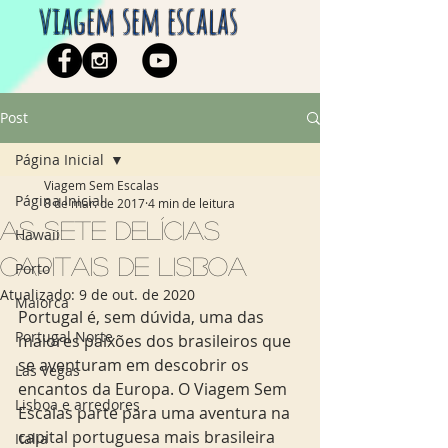
viagem sem escalas
Post
Página Inicial
Viagem Sem Escalas
Página Inicial
8 de mar. de 2017
4 min de leitura
As sete delícias
Hawaii
capitais de Lisboa
Porto
Atualizado:
9 de out. de 2020
Maiorca
Portugal é, sem dúvida, uma das 
Portugal Norte
maiores paixões dos brasileiros que 
se aventuram em descobrir os 
Las Vegas
encantos da Europa. O Viagem Sem 
Lisboa e arredores
Escalas parte para uma aventura na 
capital portuguesa mais brasileira 
Italia