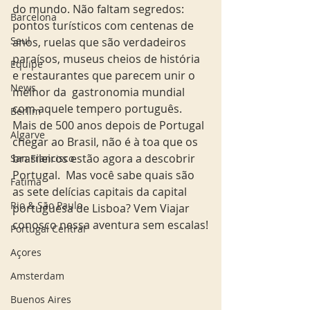
do mundo. Não faltam segredos: 
Barcelona
pontos turísticos com centenas de 
Seul
anos, ruelas que são verdadeiros 
paraísos, museus cheios de história 
Equipe
e restaurantes que parecem unir o 
News
melhor da  gastronomia mundial 
com aquele tempero português. 
Berlim
Mais de 500 anos depois de Portugal 
Algarve
chegar ao Brasil, não é à toa que os 
brasileiros estão agora a descobrir 
San Francisco
Portugal.  Mas você sabe quais são 
Fatima
as sete delícias capitais da capital 
Rio & São Paulo
portuguesa de Lisboa? Vem Viajar 
conosco nessa aventura sem escalas!
Portugal Central
Açores
Amsterdam
Buenos Aires