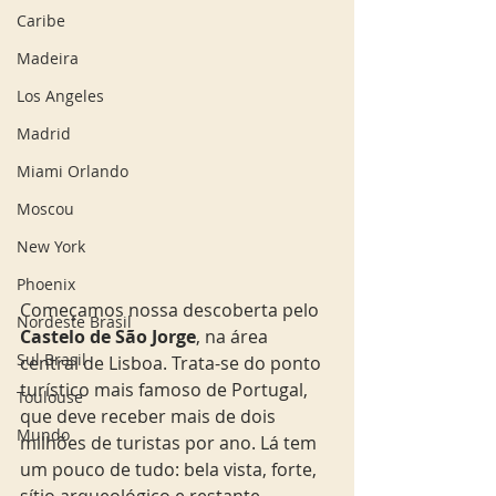
Caribe
Madeira
Los Angeles
Madrid
Miami Orlando
Moscou
New York
Phoenix
Começamos nossa descoberta pelo 
Nordeste Brasil
Castelo de São Jorge
, na área 
Sul Brasil
central de Lisboa. Trata-se do ponto 
turístico mais famoso de Portugal, 
Toulouse
que deve receber mais de dois 
Mundo
milhões de turistas por ano. Lá tem 
um pouco de tudo: bela vista, forte, 
sítio arqueológico e restante. 