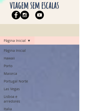
viagem sem escalas
Blog
Página Inicial
Página Inicial
Hawaii
Porto
Maiorca
Portugal Norte
Las Vegas
Lisboa e
arredores
Italia