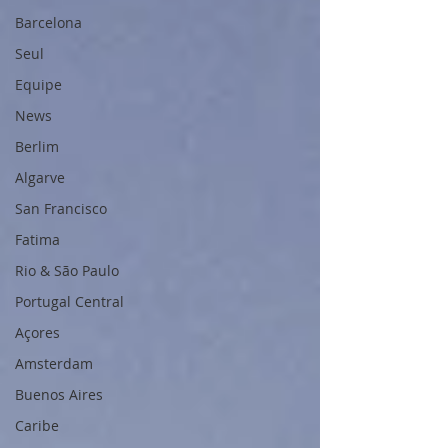
Barcelona
Seul
Equipe
News
Berlim
Algarve
San Francisco
Fatima
Rio & São Paulo
Portugal Central
Açores
Amsterdam
Buenos Aires
Caribe