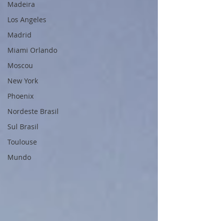
Madeira
Los Angeles
Madrid
Miami Orlando
Moscou
New York
Phoenix
Nordeste Brasil
Sul Brasil
Toulouse
Mundo