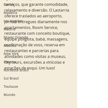
serviços, que garante comodidade, 
Caribe
relaxamento e diversão. O Lastarria 
Madeira
oferece traslados ao aeroporto, 
Los Angeles
jornais entregues diariamente nos 
apartamentos, Room Service, 
Madrid
restaurante com conceito boutique, 
Miami Orlando
equipe poliglota, babá, massagens, 
confirmação de voos, reserva em 
Moscou
restaurantes e parcerias para 
New York
atividades como visitas a museus, 
Phoenix
city tours, excursões a vinícolas e 
estações de esqui. Um luxo!
Nordeste Brasil
Sul Brasil
Toulouse
Mundo