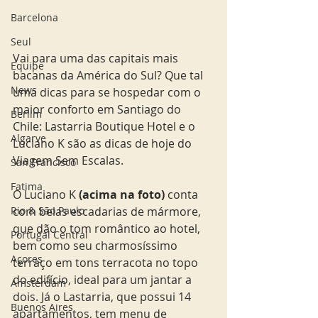
Barcelona
Seul
Vai para uma das capitais mais 
Equipe
bacanas da América do Sul? Que tal 
News
uma dicas para se hospedar com o 
maior conforto em Santiago do 
Berlim
Chile: Lastarria Boutique Hotel e o 
Algarve
Luciano K são as dicas de hoje do 
Viagem Sem Escalas.
San Francisco
Fatima
O Luciano K
 (acima na foto) 
conta 
Rio & São Paulo
com belas escadarias de mármore, 
que dão o tom romântico ao hotel, 
Portugal Central
bem como seu charmosíssimo 
Açores
terraço em tons terracota no topo 
do edifício, ideal para um jantar a 
Amsterdam
dois. Já o Lastarria, que possui 14 
Buenos Aires
apartamentos, tem menu de 