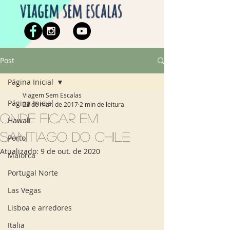
viagem sem escalas
Post
Página Inicial
Viagem Sem Escalas
Página Inicial
22 de mar. de 2017
2 min de leitura
Onde ficar em
Hawaii
Santiago do Chile
Porto
Atualizado:
9 de out. de 2020
Maiorca
Portugal Norte
Las Vegas
Lisboa e arredores
Italia