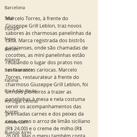
Barcelona
Seul
Marcelo Torres, à frente do 
Giuseppe Grill Leblon, traz novos 
Equipe
sabores às charmosas panelinhas da 
News
casa. Marca registrada dos bistrôs 
parisienses, onde são chamadas de 
Berlim
cocottes, as mini panelinhas estão 
Algarve
roubando o lugar dos pratos nos 
restaurantes cariocas. Marcelo 
San Francisco
Torres, restaurateur à frente do 
Fatima
charmoso Giuseppe Grill Leblon, foi 
Rio & São Paulo
um dos pioneiros a trazer as 
panelinhas à mesa e nela costuma 
Portugal Central
servir os acompanhamentos das 
Açores
premiadas carnes e dos peixes da 
casa, como o arroz de limão siciliano 
Amsterdam
(R$ 24,00) e o creme de milho (R$ 
Buenos Aires
26,00). Mas o menu também conta 