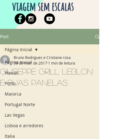
viagem sem escalas
Post
Página Inicial
Bruno Rodrigues e Cristiane rosa
Página Inicial
30 de mar. de 2017
1 min de leitura
Giuseppe Grill Leblon
Hawaii
e suas panelas
Porto
Maiorca
Portugal Norte
Las Vegas
Lisboa e arredores
Italia