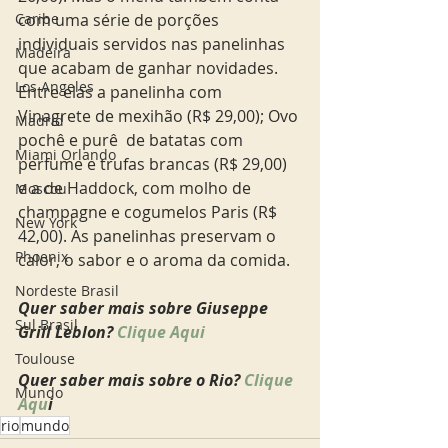
Caribe
com uma série de porções 
individuais servidos nas panelinhas 
Madeira
que acabam de ganhar novidades. 
Los Angeles
Entre elas a panelinha com 
Vinagrete de mexihão (R$ 29,00); Ovo 
Madrid
pochê e purê  de batatas com 
Miami Orlando
perfume e trufas brancas (R$ 29,00) 
e a de Haddock, com molho de 
Moscou
champagne e cogumelos Paris (R$ 
New York
42,00). As panelinhas preservam o 
Phoenix
calor, o sabor e o aroma da comida.
Nordeste Brasil
Quer saber mais sobre Giuseppe 
Sul Brasil
Grill Leblon? 
Clique Aqui
Toulouse
Quer saber mais sobre o Rio? 
Clique 
Mundo
Aqu
i
rio
mundo