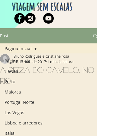
viagem sem escalas
Post
Página Inicial
Bruno Rodrigues e Cristiane rosa
Página Inicial
31 de mar. de 2017
1 min de leitura
A pizza do Camelo, no
Hawaii
Rio
Porto
Maiorca
Portugal Norte
Las Vegas
Lisboa e arredores
Italia