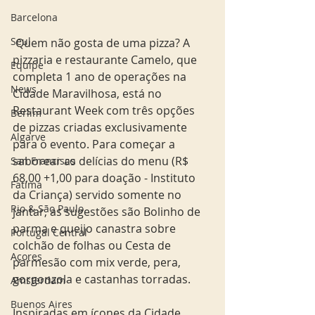
Barcelona
Seul
 Quem não gosta de uma pizza? A 
pizzaria e restaurante Camelo, que 
Equipe
completa 1 ano de operações na 
News
Cidade Maravilhosa, está no 
Restaurant Week com três opções 
Berlim
de pizzas criadas exclusivamente 
Algarve
para o evento. Para começar a 
saborear as delícias do menu (R$ 
San Francisco
68,00 +1,00 para doação - Instituto 
Fatima
da Criança) servido somente no 
Rio & São Paulo
jantar, as sugestões são Bolinho de 
parma e queijo canastra sobre 
Portugal Central
colchão de folhas ou Cesta de 
Açores
parmesão com mix verde, pera, 
gorgonzola e castanhas torradas.
Amsterdam
Buenos Aires
Inspiradas em ícones da Cidade 