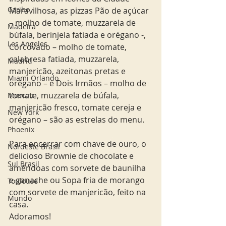
Caribe
Maravilhosa, as pizzas Pão de açúcar 
– molho de tomate, muzzarela de 
Madeira
búfala, berinjela fatiada e orégano -, 
Los Angeles
Corcovado – molho de tomate, 
calabresa fatiada, muzzarela, 
Madrid
manjericão, azeitonas pretas e 
Miami Orlando
orégano – e Dois Irmãos – molho de 
tomate, muzzarela de búfala, 
Moscou
manjericão fresco, tomate cereja e 
New York
orégano – são as estrelas do menu.
Phoenix
Para encerrar com chave de ouro, o 
Nordeste Brasil
delicioso Brownie de chocolate e 
Sul Brasil
amêndoas com sorvete de baunilha 
e ganache ou Sopa fria de morango 
Toulouse
com sorvete de manjericão, feito na 
Mundo
casa. 
Adoramos! 