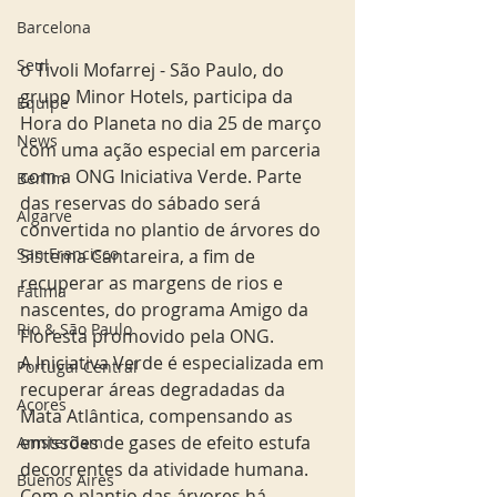
Barcelona
Seul
o Tivoli Mofarrej - São Paulo, do 
grupo Minor Hotels, participa da 
Equipe
Hora do Planeta no dia 25 de março 
News
com uma ação especial em parceria 
com a ONG Iniciativa Verde. Parte 
Berlim
das reservas do sábado será 
Algarve
convertida no plantio de árvores do 
San Francisco
Sistema Cantareira, a fim de 
recuperar as margens de rios e 
Fatima
nascentes, do programa Amigo da 
Rio & São Paulo
Floresta promovido pela ONG. 
A Iniciativa Verde é especializada em 
Portugal Central
recuperar áreas degradadas da 
Açores
Mata Atlântica, compensando as 
emissões de gases de efeito estufa 
Amsterdam
decorrentes da atividade humana. 
Buenos Aires
Com o plantio das árvores há 