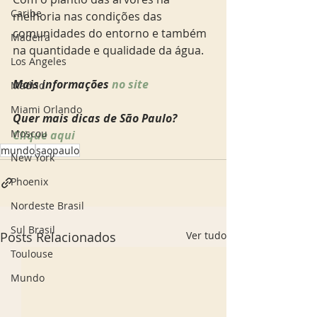
Caribe
melhoria nas condições das 
comunidades do entorno e também 
Madeira
na quantidade e qualidade da água. 
Los Angeles
Mais informações 
no site  
Madrid
Miami Orlando
Quer mais dicas de São Paulo? 
Moscou
Clique aqui 
mundo
saopaulo
New York
Phoenix
Nordeste Brasil
Sul Brasil
Posts Relacionados
Ver tudo
Toulouse
Mundo