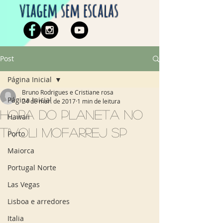
viagem sem escalas
Post
Página Inicial
Bruno Rodrigues e Cristiane rosa
Página Inicial
24 de mar. de 2017
1 min de leitura
Hora do planeta no
Hawaii
Tivoli Mofarrej SP
Porto
Maiorca
Portugal Norte
Las Vegas
Lisboa e arredores
Italia