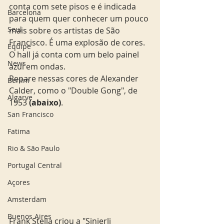
conta com sete pisos e é indicada 
Barcelona
para quem quer conhecer um pouco 
Seul
mais sobre os artistas de São 
Francisco. É uma explosão de cores. 
Equipe
O hall já conta com um belo painel 
News
azul em ondas.
Repare nessas cores de Alexander 
Berlim
Calder, como o "Double Gong", de 
Algarve
1953 
(abaixo)
. 
San Francisco
Fatima
Rio & São Paulo
Portugal Central
Açores
Amsterdam
Buenos Aires
Frank Stella criou a "Sinjerli 