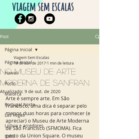
viagem sem escalas
Post
Página Inicial
Viagem Sem Escalas
Página Inicial
18 de abr. de 2017
1 min de leitura
No Museu de Arte
Hawaii
Moderna de SanFran
Porto
Atualizado:
9 de out. de 2020
Maiorca
Arte é sempre arte. Em São 
Portugal Norte
Francisco, uma dica é separar pelo 
menos duas horas para conhecer (e 
Las Vegas
apreciar) o Museu de Arte Moderna 
Lisboa e arredores
de São Francisco (SFMOMA). Fica 
perto da Union Square. O museu 
Italia