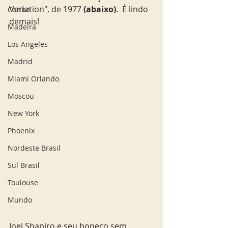
Variation", de 1977 
(abaixo)
.  É lindo 
Caribe
demais! 
Madeira
Los Angeles
Madrid
Miami Orlando
Moscou
New York
Phoenix
Nordeste Brasil
Sul Brasil
Toulouse
Mundo
Joel Shapiro e seu boneco sem 