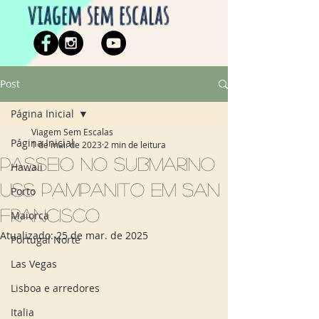
viagem sem escalas
Post
Página Inicial
Viagem Sem Escalas
Página Inicial
1 de mai. de 2023
2 min de leitura
Passeio no submarino
Hawaii
USS Pampanito em San
Porto
Francisco
Maiorca
Atualizado:
25 de mar. de 2025
Portugal Norte
Las Vegas
Lisboa e arredores
Italia