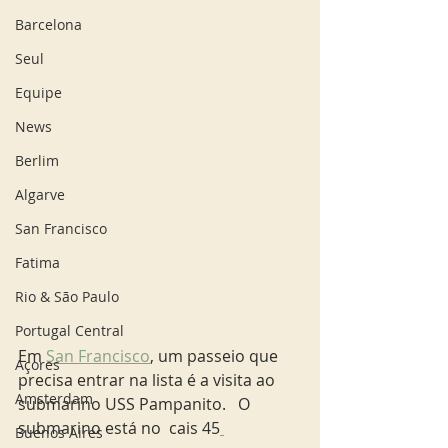
Barcelona
Seul
Equipe
News
Berlim
Algarve
San Francisco
Fatima
Rio & São Paulo
Portugal Central
Em 
San Francisco
, um passeio que 
Açores
precisa entrar na lista é a visita ao 
Amsterdam
submarino USS Pampanito.   O 
submarino está no  cais 45
Buenos Aires