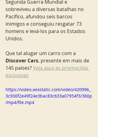
Segunda Guerra Mundial e  
sobreviveu a diversas batalhas no 
Pacífico, afundou seis barcos 
inimigos e conseguiu resgatar 73 
homens e levá-los para os Estados 
Unidos.
Que tal alugar um carro com a 
Discover Cars
, presente em mais de 
145 países? 
Veja aqui as promoções 
exclusivas
https://video.wixstatic.com/video/420996_
3c930f2e49f24e3bac83c633a07954f3/360p
/mp4/file.mp4