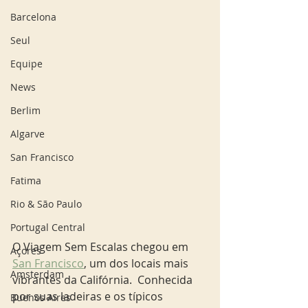
Barcelona
Seul
Equipe
News
Berlim
Algarve
San Francisco
Fatima
Rio & São Paulo
Portugal Central
O Viagem Sem Escalas chegou em 
Açores
San Francisco
, um dos locais mais 
Amsterdam
vibrantes da Califórnia.  Conhecida 
por suas ladeiras e os típicos 
Buenos Aires