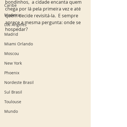
bondinhos,  a cidade encanta quem 
Caribe
chega por lá pela primeira vez e até 
Madeira
quem decide revisitá-la.  E sempre  
aprece a mesma pergunta: onde se 
Los Angeles
hospedar?
Madrid
Miami Orlando
Moscou
New York
Phoenix
Nordeste Brasil
Sul Brasil
Toulouse
Mundo