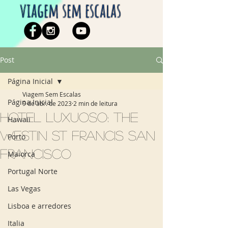
viagem sem escalas
Post
Página Inicial
Viagem Sem Escalas
Página Inicial
9 de abr. de 2023
2 min de leitura
Hotel luxuoso: The
Hawaii
Westin St Francis San
Porto
Francisco
Maiorca
Portugal Norte
Las Vegas
Lisboa e arredores
Italia