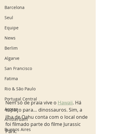
Barcelona
Seul
Equipe
News
Berlim
Algarve
San Francisco
Fatima
Rio & São Paulo
Portugal Central
Nem só de praia vive o 
Hawaii
. Há 
Açores
espaço para… dinossauros. Sim, a 
ilha de Oahu conta com o local onde 
Amsterdam
foi filmado parte do filme Jurassic 
Buenos Aires
Park.