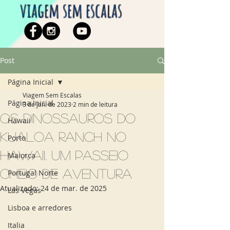
viagem sem escalas
Post
Página Inicial
Viagem Sem Escalas
Página Inicial
3 de jan. de 2023
2 min de leitura
Os dinossauros do
Hawaii
Kualoa Ranch no
Porto
Hawaii. Um passeio
Maiorca
cheio de aventura
Portugal Norte
Atualizado:
24 de mar. de 2025
Las Vegas
Lisboa e arredores
Italia