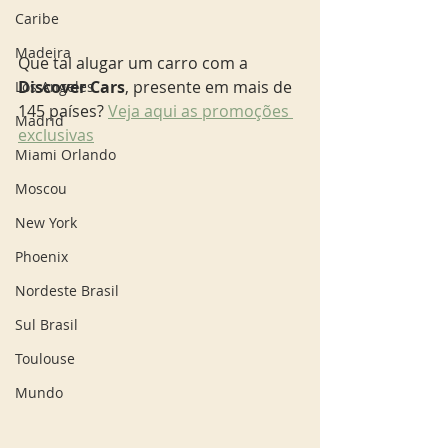
Caribe
Madeira
Que tal alugar um carro com a 
Discover Cars
, presente em mais de 
Los Angeles
145 países? 
Veja aqui as promoções 
Madrid
exclusivas
Miami Orlando
Moscou
New York
Phoenix
Nordeste Brasil
Sul Brasil
Toulouse
Mundo