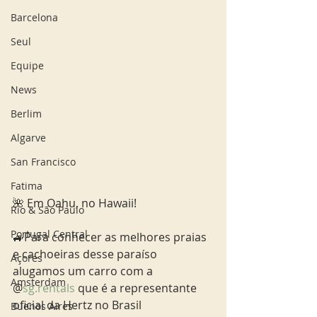
Barcelona
Seul
Equipe
News
Berlim
Algarve
San Francisco
Fatima
🌺 Em Oahu, no Hawaii!
Rio & São Paulo
Portugal Central
🚙Para conhecer as melhores praias 
e cachoeiras desse paraíso 
Açores
alugamos um carro com a 
Amsterdam
@
sg.rentals
 que é a representante 
oficial da Hertz no Brasil
Buenos Aires