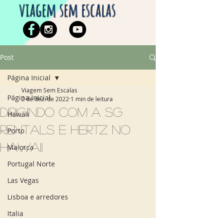
viagem sem escalas
Post
Página Inicial
Viagem Sem Escalas
Página Inicial
2 de dez. de 2022
1 min de leitura
Dirigindo com a SG
Hawaii
Rentals e Hertz no
Porto
Hawaii
Maiorca
Portugal Norte
Las Vegas
Lisboa e arredores
Italia