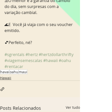
⛱️O melhor é a garantia do câmbio 
do dia, sem surpresas com a 
variação cambial.
🌊E  Você já viaja com o seu voucher 
emitido.
💕Perfeito, né?
#sgrentals
#hertz
#hertzdollarthrifty
#viagemsemescalas
#hawaii
#oahu
#rentacar
havai
oahu
maui
Hawaii
Posts Relacionados
Ver tudo