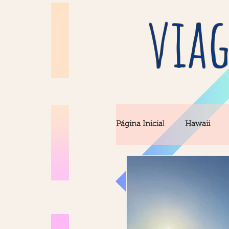
viag
Página Inicial
Hawaii
Italia
Barcelona
Fatima
Rio & São Pa