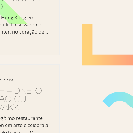
o
e Hong Kong em
lulu Localizado no
nter, no coração de
micas mais autênticas
nhecido mundialmente
lado Michelin mais
o traz o melhor do
ra Honolulu —
e leitura
ica e uma
de. Veja nosso vídeo
 + Dine: o
pão que
ikiki
egítimo restaurante
n em arte e celebra a
style havaiano O