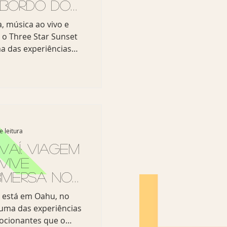
 bordo do
lulu
, música ao vivo e
, o Three Star Sunset
a das experiências
hu. Um espetáculo no
l se despede no
 se transforma em
rela de tons
sados. É nesse
 Sem Escalas
e leitura
of Honolulu, um dos
Waikiki. A bordo, a
vaí: Viagem
vive
bmersa no
lantis em
 está em Oahu, no
 uma das experiências
ocionantes que o