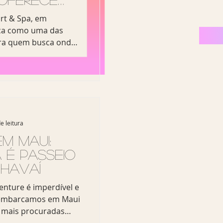
completa à
rt & Spa, em
New York
aca como uma das
ra quem busca onde
, boa infraestrutura
tureza. O Viagem Sem
 no local para
ência oferecida pelo
ação privilegiada,
m ambiente que traduz
e leitura
 Localizado em uma
e Maui, o ho
m Maui:
 é Passeio
 Havaí
enture é imperdível e
esembarcamos em Maui
 mais procuradas
 ao Havaí: o icônico