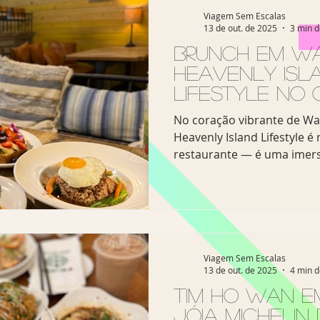
experiências mais inovador
Viagem Sem Escalas
13 de out. de 2025
3 min d
Localizado no coração de Wa
um passeio imersivo que u
Brunch em Wai
Heavenly Isl
Lifestyle no
do Havaí
No coração vibrante de Wai
Heavenly Island Lifestyle 
restaurante — é uma imer
espírito aloha. Em um amb
natural, o espaço traduz a 
leve, tropical e cheio de boas vi
de lugar que combina o c
das ilhas com o toque sofis
brunch uma verdadeira exp
Viagem Sem Escalas
13 de out. de 2025
4 min d
gastronômica — seja para 
ou vivendo nos Estados Un
Tim Ho Wan e
Jóia Michelin