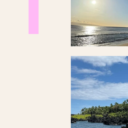
Caribe
Madeira
Phoenix
Nordeste Br