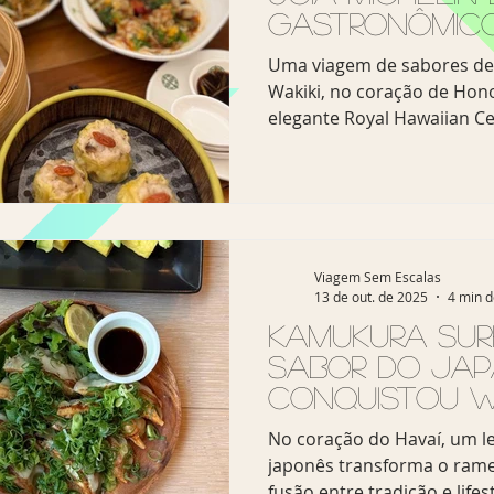
Gastronômic
Uma viagem de sabores d
Wakiki, no coração de Hono
elegante Royal Hawaiian Ce
Waikiki, no Hawaii, o Tim Ho Wan oferece uma
das experiências gastronô
e premiadas do Havaí. Co
como o “restaurante estre
barato do mundo”, o espaç
dim sum de Hong Kong pa
Viagem Sem Escalas
13 de out. de 2025
4 min d
combinando tradição, técn
surpreendente acessibilida
Kamukura Surf
especi
sabor do Ja
conquistou Wa
No coração do Havaí, um l
japonês transforma o rame
fusão entre tradição e life