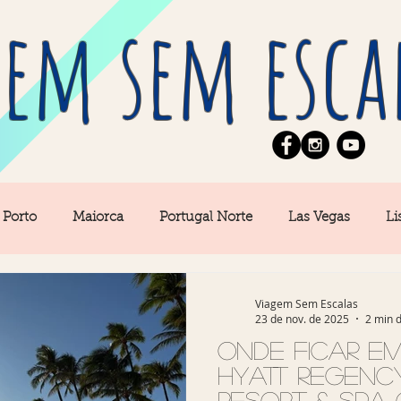
em sem esca
Porto
Maiorca
Portugal Norte
Las Vegas
Li
Seul
Equipe
News
Berlim
Algarve
San
Viagem Sem Escalas
23 de nov. de 2025
2 min d
Onde ficar em
ulo
Portugal Central
Açores
Amsterdam
Bu
Hyatt Regenc
Resort & Spa