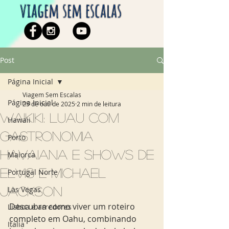
viagem sem escalas
Post
Página Inicial
Viagem Sem Escalas
Página Inicial
25 de out. de 2025
2 min de leitura
Waikiki: luau com
Hawaii
gastronomia
Porto
havaiana e shows de
Maiorca
Elvis e Michael
Portugal Norte
Jackson
Las Vegas
Descubra como viver um roteiro 
Lisboa e arredores
completo em Oahu, combinando 
Italia