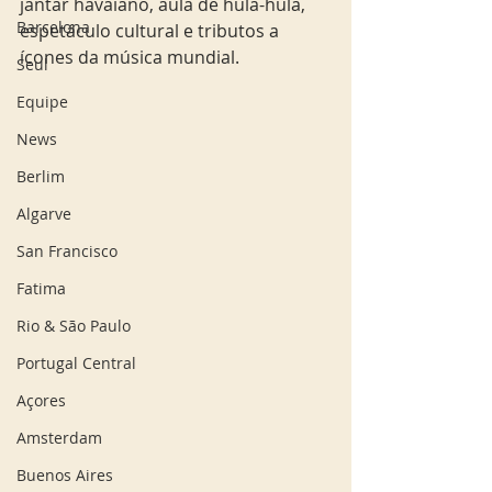
jantar havaiano, aula de hula-hula, 
Barcelona
espetáculo cultural e tributos a 
ícones da música mundial.
Seul
Equipe
News
Berlim
Algarve
San Francisco
Fatima
Rio & São Paulo
Portugal Central
Açores
Amsterdam
Buenos Aires