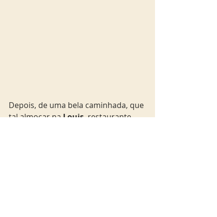
Depois, de uma bela caminhada, que 
tal almoçar na 
Louis
, restaurante 
colocado ao local que é 
administrado pela mesma família 
desde 1937. É puro luxo. E a comida 
é sensacional.