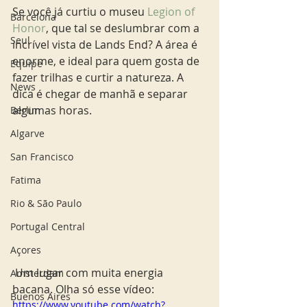
Se você já curtiu o museu 
Legion of 
Barcelona
Honor
, que tal se deslumbrar com a 
Seul
incrível vista de Lands End? A área é 
enorme, e ideal para quem gosta de 
Equipe
fazer trilhas e curtir a natureza. A 
News
dica é chegar de manhã e separar 
algumas horas.
Berlim
Algarve
San Francisco
Fatima
Rio & São Paulo
Portugal Central
Açores
 Um lugar com muita energia 
Amsterdam
bacana. Olha só esse vídeo: 
Buenos Aires
https://www.youtube.com/watch?