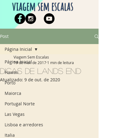
viagem sem escalas
Post
Página Inicial
Viagem Sem Escalas
Página Inicial
19 de mai. de 2017
1 min de leitura
Dicas de Lands End
Hawaii
Atualizado:
9 de out. de 2020
Porto
Maiorca
Portugal Norte
Las Vegas
Lisboa e arredores
Italia