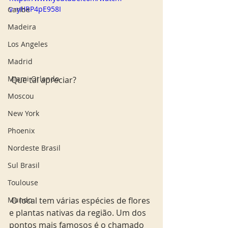
v=yHRP4pE958I
Caribe
Madeira
Los Angeles
Madrid
Miami Orlando
 Que tal apreciar? 
Moscou
New York
Phoenix
Nordeste Brasil
Sul Brasil
Toulouse
Mundo
 O local tem várias espécies de flores 
e plantas nativas da região. Um dos 
pontos mais famosos é o chamado 