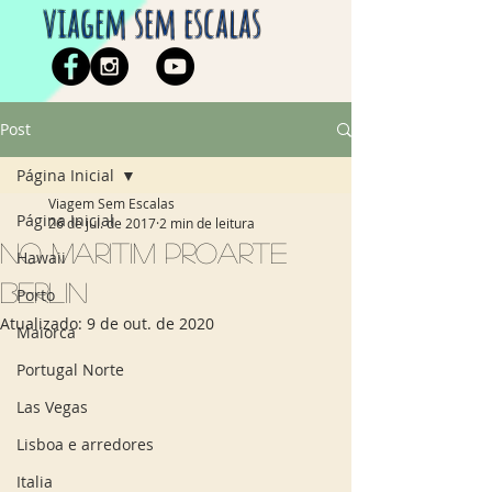
viagem sem escalas
Post
Página Inicial
Viagem Sem Escalas
Página Inicial
26 de jul. de 2017
2 min de leitura
No Maritim proArte
Hawaii
Berlin
Porto
Atualizado:
9 de out. de 2020
Maiorca
Portugal Norte
Las Vegas
Lisboa e arredores
Italia