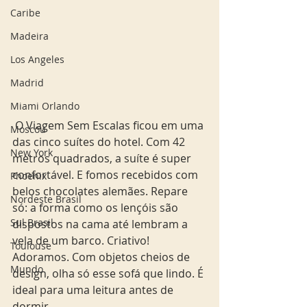
Caribe
Madeira
Los Angeles
Madrid
Miami Orlando
 O Viagem Sem Escalas ficou em uma 
Moscou
das cinco suítes do hotel. Com 42 
New York
metros quadrados, a suíte é super 
confortável. E fomos recebidos com 
Phoenix
belos chocolates alemães. Repare 
Nordeste Brasil
só: a forma como os lençóis são 
Sul Brasil
dispostos na cama até lembram a 
vela de um barco. Criativo! 
Toulouse
Adoramos. Com objetos cheios de 
Mundo
design, olha só esse sofá que lindo. É 
ideal para uma leitura antes de 
dormir.  