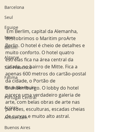
Barcelona
Seul
Equipe
 Em Berlim, capital da Alemanha, 
News
descobrimos o Maritim proArte 
Berlin. O hotel é cheio de detalhes e 
Berlim
muito conforto. O hotel quatro 
Algarve
estrelas fica na área central da 
cidade, no bairro de Mitte. Fica a 
San Francisco
apenas 600 metros do cartão-postal 
Fatima
da cidade, o Portão de  
Rio & São Paulo
Brandemburgo. O lobby do hotel 
parece uma verdadeiro galeria de 
Portugal Central
arte, com belas obras de arte nas 
Açores
paredes, esculturas, escadas cheias 
de curvas e muito alto astral.
Amsterdam
Buenos Aires