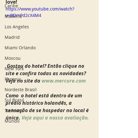
love! 
Caribe
https://www.youtube.com/watch?
v=BDmPd2cX4M4
Madeira
Los Angeles
Madrid
Miami Orlando
Moscou
 Gostou do hotel? Então clique no 
New York
site e confira todas as novidades? 
Phoenix
Veja no site da 
www.mercure.com
Nordeste Brasil
Como  o hotel está dentro de um 
Sul Brasil
prédio histórico holandês, a 
sensação de se hospedar no local é 
Toulouse
única. 
Veja aqui a nossa avaliação. 
Mundo