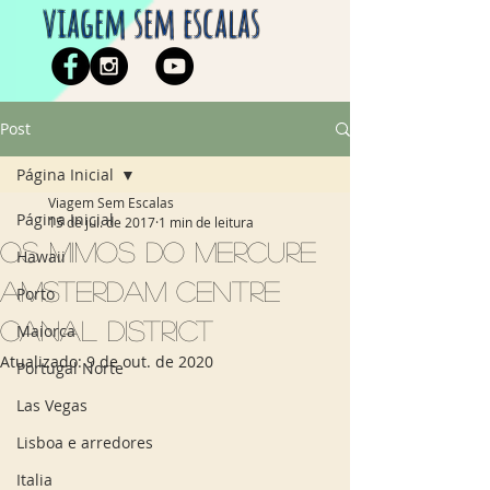
viagem sem escalas
Post
Página Inicial
Viagem Sem Escalas
Página Inicial
15 de jul. de 2017
1 min de leitura
Os mimos do Mercure
Hawaii
Amsterdam Centre
Porto
Canal District
Maiorca
Atualizado:
9 de out. de 2020
Portugal Norte
Las Vegas
Lisboa e arredores
Italia