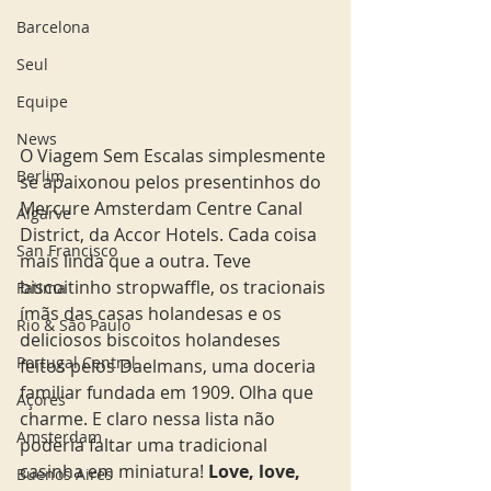
Barcelona
Seul
Equipe
News
O Viagem Sem Escalas simplesmente 
Berlim
se apaixonou pelos presentinhos do 
Mercure Amsterdam Centre Canal 
Algarve
District, da Accor Hotels. Cada coisa 
San Francisco
mais linda que a outra. Teve 
biscoitinho stropwaffle, os tracionais 
Fatima
ímãs das casas holandesas e os 
Rio & São Paulo
deliciosos biscoitos holandeses 
Portugal Central
feitos pelos Daelmans, uma doceria 
familiar fundada em 1909. Olha que 
Açores
charme. E claro nessa lista não 
Amsterdam
poderia faltar uma tradicional 
casinha em miniatura!
 Love, love, 
Buenos Aires