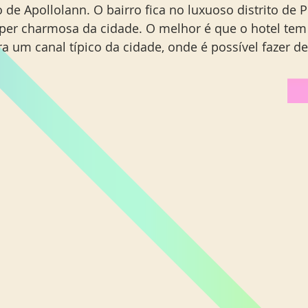
 de Apollolann. O bairro fica no luxuoso distrito de 
Miami Orlando
Moscou
New York
Phoenix
uper charmosa da cidade. O melhor é que o hotel tem
ra um canal típico da cidade, onde é possível fazer de