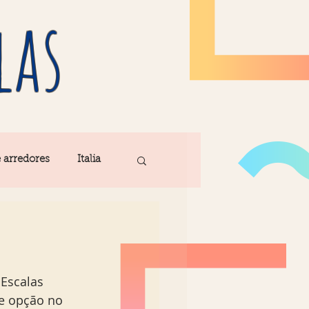
las
e arredores
Italia
Fatima
ribe
Madeira
Escalas 
e opção no 