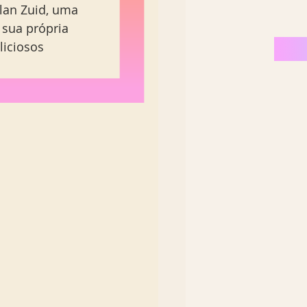
Plan Zuid, uma 
Nordeste Brasil
 sua própria 
liciosos 