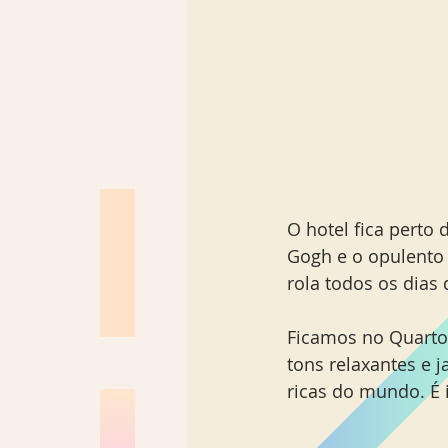
O hotel fica perto
Gogh e o opulento
rola todos os dias
Ficamos no Quarto
tons relaxantes e 
ricas do mundo. É i