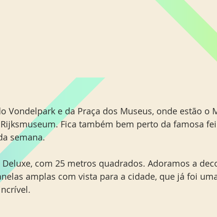
 do Vondelpark e da Praça dos Museus, onde estão o
 Rijksmuseum. Fica também bem perto da famosa feir
 da semana.
 Deluxe, com 25 metros quadrados. Adoramos a dec
janelas amplas com vista para a cidade, que já foi um
ncrível.