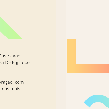
 Museu Van 
a De Pijp, que 
oração, com 
a das mais 