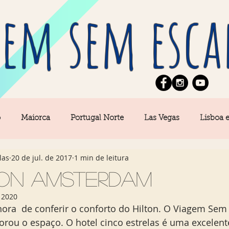
em sem esca
o
Maiorca
Portugal Norte
Las Vegas
Lisboa 
las
20 de jul. de 2017
1 min de leitura
pe
News
Berlim
Algarve
San Francisco
ton Amsterdam
 2020
Central
Açores
Amsterdam
Buenos Aires
Ca
ra  de conferir o conforto do Hilton. O Viagem Sem 
rou o espaço. O hotel cinco estrelas é uma excelent