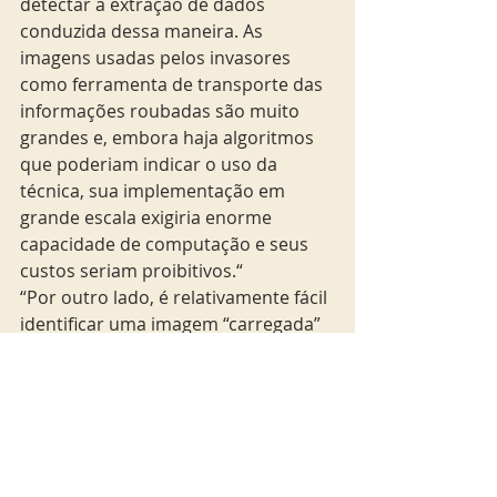
detectar a extração de dados 
conduzida dessa maneira. As 
imagens usadas pelos invasores 
como ferramenta de transporte das 
informações roubadas são muito 
grandes e, embora haja algoritmos 
que poderiam indicar o uso da 
técnica, sua implementação em 
grande escala exigiria enorme 
capacidade de computação e seus 
custos seriam proibitivos.“
“Por outro lado, é relativamente fácil 
identificar uma imagem “carregada” 
com dados sigilosos roubados pela 
análise manual. No entanto, esse 
método tem limitações, pois um 
analista de segurança seria capaz de 
analisar um número muito limitado 
de imagens. Talvez a resposta esteja 