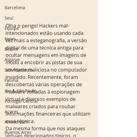
Barcelona
Seul
Olha o perigo! Hackers mal-
Equipe
intencionados estão usando cada 
News
vez mais a esteganografia, a versão 
digital de uma técnica antiga para 
Berlim
ocultar mensagens em imagens de 
Algarve
modo a encobrir as pistas de sua 
atividade maliciosa no computador 
San Francisco
invadido. Recentemente, foram 
Fatima
descobertas várias operações de 
Rio & São Paulo
malware voltadas à espionagem 
virtual e diversos exemplos de 
Portugal Central
malwares criados para roubar 
Açores
informações financeiras que utilizam 
essa técnica. 
Amsterdam
Da mesma forma que nos ataques 
Buenos Aires
virtuais direcionados típicos, o 