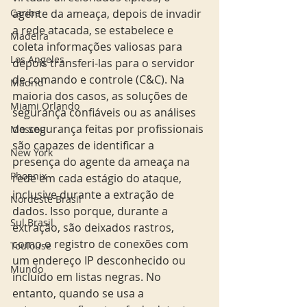
Caribe
agente da ameaça, depois de invadir 
a rede atacada, se estabelece e 
Madeira
coleta informações valiosas para 
Los Angeles
depois transferi-las para o servidor 
de comando e controle (C&C). Na 
Madrid
maioria dos casos, as soluções de 
Miami Orlando
segurança confiáveis ou as análises 
de segurança feitas por profissionais 
Moscou
são capazes de identificar a 
New York
presença do agente da ameaça na 
Phoenix
rede em cada estágio do ataque, 
inclusive durante a extração de 
Nordeste Brasil
dados. Isso porque, durante a 
Sul Brasil
extração, são deixados rastros, 
como o registro de conexões com 
Toulouse
um endereço IP desconhecido ou 
Mundo
incluído em listas negras. No 
entanto, quando se usa a 