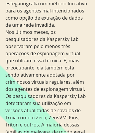
esteganografia um método lucrativo 
para os agentes mal-intencionados 
como opção de extração de dados 
de uma rede invadida.
Nos últimos meses, os 
pesquisadores da Kaspersky Lab 
observaram pelo menos três 
operações de espionagem virtual 
que utilizam essa técnica. E, mais 
preocupante, ela também está 
sendo ativamente adotada por 
criminosos virtuais regulares, além 
dos agentes de espionagem virtual. 
Os pesquisadores da Kaspersky Lab 
detectaram sua utilização em 
versões atualizadas de cavalos de 
Troia como o Zerp, ZeusVM, Kins, 
Triton e outros. A maioria dessas 
famílias de malware, de modo geral, 