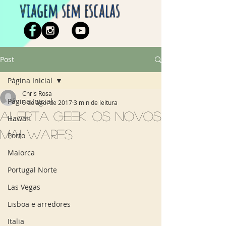
viagem sem escalas
Post
Página Inicial
Chris Rosa
Página Inicial
6 de ago. de 2017
3 min de leitura
Alerta geek: Os novos
Hawaii
malwares
Porto
Maiorca
Portugal Norte
Las Vegas
Lisboa e arredores
Italia