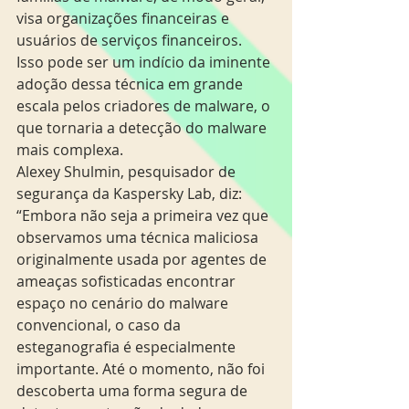
visa organizações financeiras e 
usuários de serviços financeiros. 
Isso pode ser um indício da iminente 
adoção dessa técnica em grande 
escala pelos criadores de malware, o 
que tornaria a detecção do malware 
mais complexa. 
Alexey Shulmin, pesquisador de 
segurança da Kaspersky Lab, diz: 
“Embora não seja a primeira vez que 
observamos uma técnica maliciosa 
originalmente usada por agentes de 
ameaças sofisticadas encontrar 
espaço no cenário do malware 
convencional, o caso da 
esteganografia é especialmente 
importante. Até o momento, não foi 
descoberta uma forma segura de 