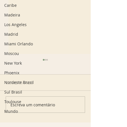
Caribe
Madeira
Los Angeles
Madrid
Miami Orlando
Moscou
New York
Phoenix
Nordeste Brasil
Comentários
Sul Brasil
Toulouse
Escreva um comentário
Onde comer em São
Onde comer: '
Paulo: Paparoto
de Gabriela', 
Mundo
Cucina aposta em
tempero Baia
alta gastronomia
Rio
italiana autoral