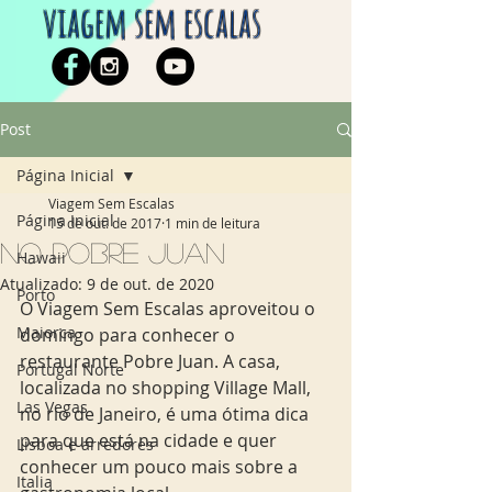
viagem sem escalas
Post
Página Inicial
Viagem Sem Escalas
Página Inicial
15 de out. de 2017
1 min de leitura
No Pobre Juan
Hawaii
Atualizado:
9 de out. de 2020
Porto
O Viagem Sem Escalas aproveitou o 
Maiorca
domingo para conhecer o 
restaurante Pobre Juan. A casa, 
Portugal Norte
localizada no shopping Village Mall, 
Las Vegas
no rio de Janeiro, é uma ótima dica 
para que está na cidade e quer 
Lisboa e arredores
conhecer um pouco mais sobre a 
Italia