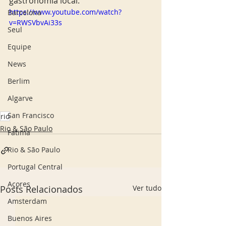
gastronomia local. 
https://www.youtube.com/watch?
Barcelona
v=RWSVbvAi33s
Seul
Equipe
News
Berlim
Algarve
San Francisco
rio
Rio & São Paulo
Fatima
Rio & São Paulo
Portugal Central
Açores
Posts Relacionados
Ver tudo
Amsterdam
Buenos Aires