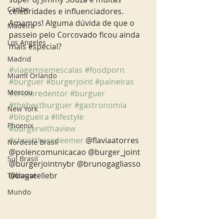
Caribe
celebridades e influenciadores. 
Amamos! Alguma dúvida de que o 
Madeira
passeio pelo Corcovado ficou ainda 
Los Angeles
mais especial?
Madrid
#viagemsemescalas
#foodporn
Miami Orlando
#burguer
#burgerjoint
#paineiras
Moscou
#cristoredentor
#burguer
#thebestburguer
#gastronomia
New York
#blogueira
#lifestyle
Phoenix
#burgerwithaview
#christtheredeemer
 @flaviaatorres 
Nordeste Brasil
@polencomunicacao @burger_joint 
Sul Brasil
@burgerjointnybr @brunogagliasso 
@bagatellebr
Toulouse
Mundo