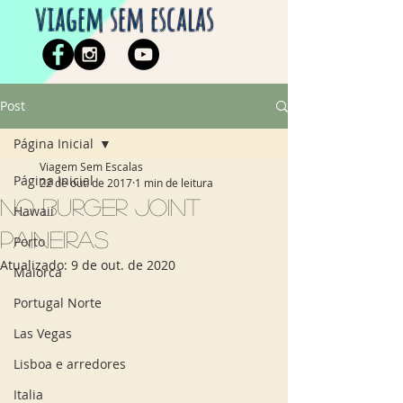
viagem sem escalas
Post
Página Inicial
Viagem Sem Escalas
Página Inicial
22 de out. de 2017
1 min de leitura
No Burger Joint
Hawaii
Paineiras
Porto
Atualizado:
9 de out. de 2020
Maiorca
Portugal Norte
Las Vegas
Lisboa e arredores
Italia