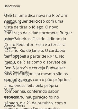
Barcelona
Seul
Que tal uma dica nova no Rio? Um 
hambúrguer delicioso com uma 
Equipe
vista de tirar o fôlego. O novo 
News
endereço da cidade promete: Burger 
Joint Paineiras. Fica do ladinho do 
Berlim
Cristo Redentor. Essa é a terceira 
Algarve
casa no Rio de Janeio. O cardápio 
San Francisco
tem opções a partir de R$ 16. No 
menu, delícias como o sorvete da 
Fatima
Ben & Jerry’s e cerveja Budweiser. 
Rio & São Paulo
Mas o protagonista mesmo são os 
hambúrgueres com o pão próprio e 
Portugal Central
a maionese feita pela própria 
Açores
companhia, conferindo sabor 
especial. A inauguração foi no 
Amsterdam
sábado, dia 21 de outubro, com o 
Buenos Aires
super dj Jimmy Souza e muitas 