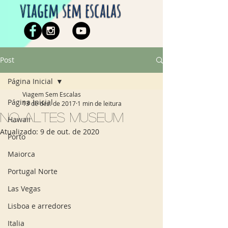
viagem sem escalas
Post
Página Inicial
Viagem Sem Escalas
Página Inicial
13 de dez. de 2017
1 min de leitura
No Altes Museum
Hawaii
Atualizado:
9 de out. de 2020
Porto
Maiorca
Portugal Norte
Las Vegas
Lisboa e arredores
Italia