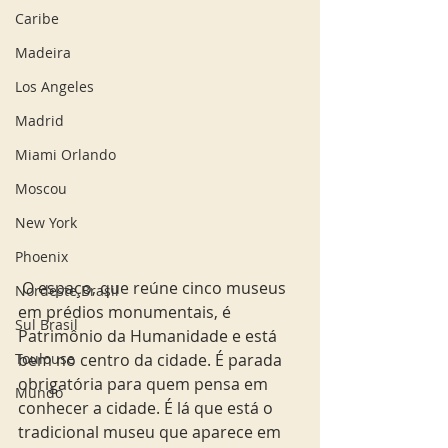
Caribe
Madeira
Los Angeles
Madrid
Miami Orlando
Moscou
New York
Phoenix
 O espaço, que reúne cinco museus 
Nordeste Brasil
em prédios monumentais, é 
Sul Brasil
Patrimônio da Humanidade e está 
Toulouse
bem no centro da cidade. É parada 
obrigatória para quem pensa em 
Mundo
conhecer a cidade. É lá que está o 
tradicional museu que aparece em 