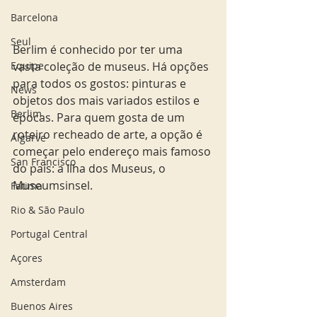
Barcelona
Seul
Berlim é conhecido por ter uma 
Equipe
vasta coleção de museus. Há opções 
para todos os gostos: pinturas e 
News
objetos dos mais variados estilos e 
Berlim
épocas. Para quem gosta de um 
roteiro recheado de arte, a opção é 
Algarve
começar pelo endereço mais famoso 
San Francisco
do país: a Ilha dos Museus, o 
Museumsinsel. 
Fatima
Rio & São Paulo
Portugal Central
Açores
Amsterdam
Buenos Aires