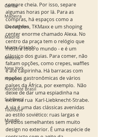
sempre cheia. Por isso, separe 
Caribe
algumas horas por lá. Para as 
Madeira
compras, há espaços como a 
Decathlon, TKMaxx e um shoping 
Los Angeles
center enorme chamado Alexa. No 
Madrid
centro da praça tem o relógio que 
Miami Orlando
mostra todo o mundo - e é um 
clássico dos guias. Para comer, não 
Moscou
faltam opções, como crepes, waffles 
New York
e até caipirinha. Há barracas com 
opções gastronômicas de vários 
Phoenix
países da África, por exemplo.  Não 
Nordeste Brasil
deixe de dar uma espiadinha na 
Sul Brasil
extensa rua  Karl-Liebknecht-Strabe. 
A via é uma das clássicas avenidas 
Toulouse
ao estilo soviético: ruas largas e 
Mundo
prédios semelhantes sem muito 
design no exterior. É uma espécie de 
contraste com o agito da 