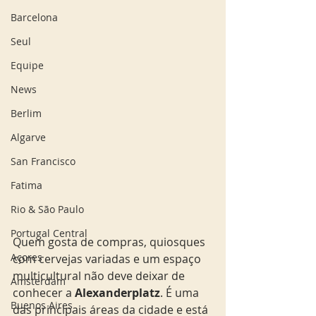
Barcelona
Seul
Equipe
News
Berlim
Algarve
San Francisco
Fatima
Rio & São Paulo
Portugal Central
Quem gosta de compras, quiosques 
Açores
com cervejas variadas e um espaço 
multicultural não deve deixar de 
Amsterdam
conhecer a 
Alexanderplatz
. É uma 
Buenos Aires
das principais áreas da cidade e está 