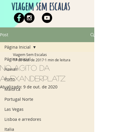
viagem sem escalas
Post
Página Inicial
Viagem Sem Escalas
Página Inicial
17 de dez. de 2017
1 min de leitura
No agito da
Hawaii
Alexanderplatz
Porto
Atualizado:
9 de out. de 2020
Maiorca
Portugal Norte
Las Vegas
Lisboa e arredores
Italia