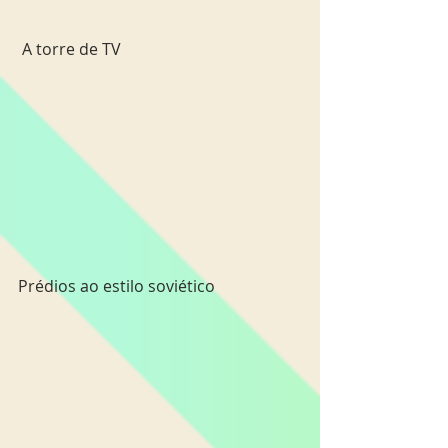
 A torre de TV
Prédios ao estilo soviético