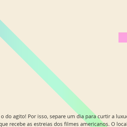
Miami Orlando
Moscou
New York
Phoenix
 o do agito! Por isso, separe um dia para curtir a lux
 que recebe as estreias dos filmes americanos. O loca