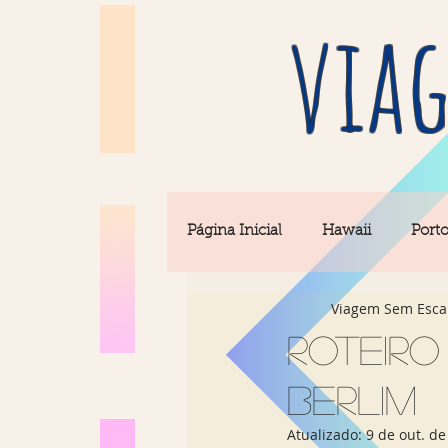
viag
Página Inicial
Hawaii
Port
Viagem Sem Esca
Barcelona
Seul
Equi
Roteiro
Berlim
Rio & São Paulo
Portugal 
Atualizado:
9 de out. de