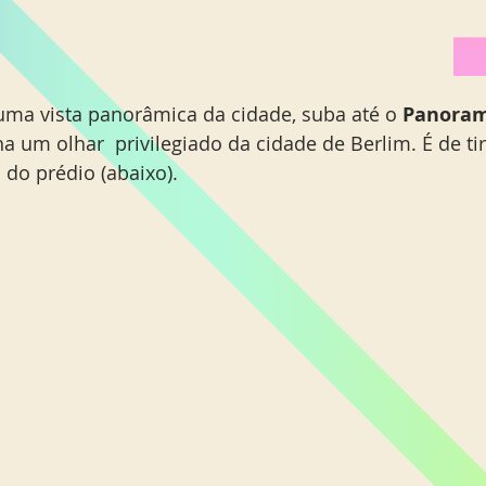
er uma vista panorâmica da cidade, suba até o 
Panoram
ha um olhar  privilegiado da cidade de Berlim. É de tir
do prédio (abaixo). 