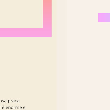
Nordeste Brasil
uosa praça 
l é enorme e 