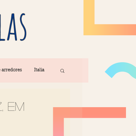
las
e arredores
Italia
Fatima
, em
ribe
Madeira