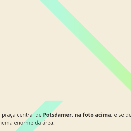
 praça central de 
Potsdamer, na foto acima, 
e se d
inema enorme da área.