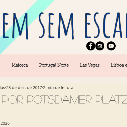
em sem esca
o
Maiorca
Portugal Norte
Las Vegas
Lisboa 
las
28 de dez. de 2017
2 min de leitura
pe
News
Berlim
Algarve
San Francisco
 por Potsdamer Platz
Central
Açores
Amsterdam
Buenos Aires
Ca
 2020