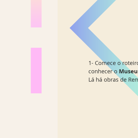
1- Comece o roteir
conhecer o
 Museum
Lá há obras de Rem