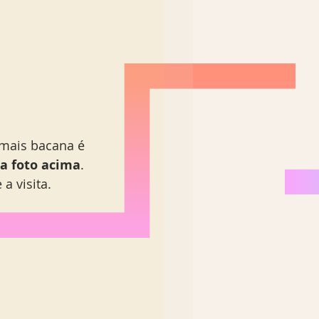
mais bacana é 
na foto acima
. 
a visita.