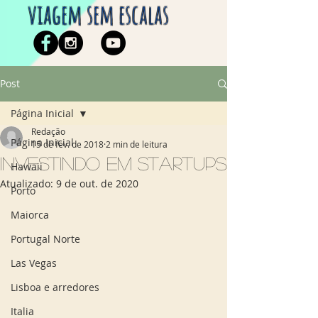
viagem sem escalas
Post
Página Inicial
Redação
Página Inicial
15 de fev. de 2018
2 min de leitura
Investindo em startups
Hawaii
Atualizado:
9 de out. de 2020
Porto
Maiorca
Portugal Norte
Las Vegas
Lisboa e arredores
Italia