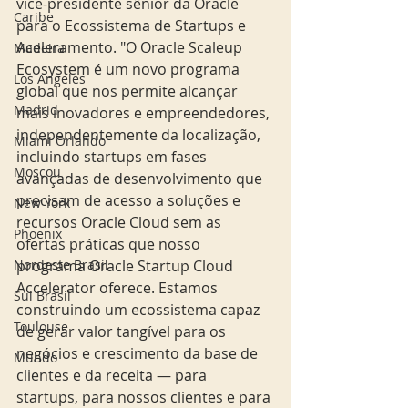
vice-presidente sênior da Oracle 
Caribe
para o Ecossistema de Startups e 
Aceleramento. "O Oracle Scaleup 
Madeira
Ecosystem é um novo programa 
Los Angeles
global que nos permite alcançar 
Madrid
mais inovadores e empreendedores, 
independentemente da localização, 
Miami Orlando
incluindo startups em fases 
Moscou
avançadas de desenvolvimento que 
precisam de acesso a soluções e 
New York
recursos Oracle Cloud sem as 
Phoenix
ofertas práticas que nosso 
Nordeste Brasil
programa Oracle Startup Cloud 
Accelerator oferece. Estamos 
Sul Brasil
construindo um ecossistema capaz 
Toulouse
de gerar valor tangível para os 
negócios e crescimento da base de 
Mundo
clientes e da receita — para 
startups, para nossos clientes e para 