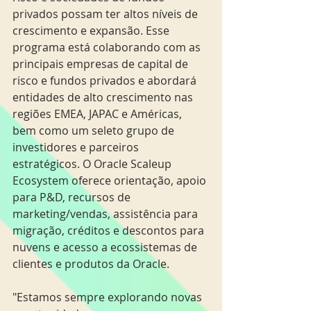
privados possam ter altos níveis de 
crescimento e expansão. Esse 
programa está colaborando com as 
principais empresas de capital de 
risco e fundos privados e abordará 
entidades de alto crescimento nas 
regiões EMEA, JAPAC e Américas, 
bem como um seleto grupo de 
investidores e parceiros 
estratégicos. O Oracle Scaleup 
Ecosystem oferece orientação, apoio 
para P&D, recursos de 
marketing/vendas, assistência para 
migração, créditos e descontos para 
nuvens e acesso a ecossistemas de 
clientes e produtos da Oracle.
"Estamos sempre explorando novas 