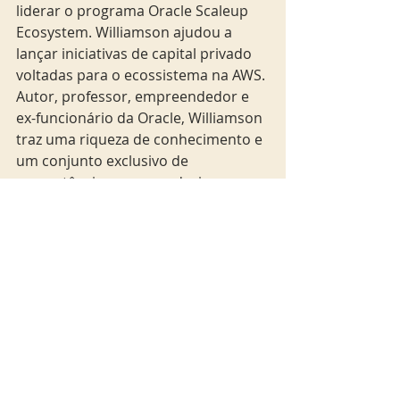
liderar o programa Oracle Scaleup 
Ecosystem. Williamson ajudou a 
lançar iniciativas de capital privado 
voltadas para o ecossistema na AWS. 
Autor, professor, empreendedor e 
ex-funcionário da Oracle, Williamson 
traz uma riqueza de conhecimento e 
um conjunto exclusivo de 
competências para conduzir o 
programa Scaleup Ecosystem da 
Oracle.
"O trabalho com a Oracle nos ajudou 
a acelerar o crescimento por meio 
do desenvolvimento de negócios e 
avanços tecnológicos", afirma Rich 
Joffe, CEO da Stella.ai, uma 
plataforma de recrutamento 
baseada em inteligência artificial. "As 