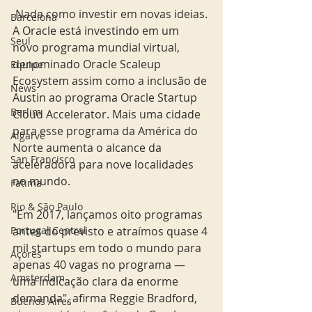
 Nada como investir em novas ideias. 
Barcelona
A Oracle está investindo em um 
Seul
novo programa mundial virtual, 
denominado Oracle Scaleup 
Equipe
Ecosystem assim como a inclusão de 
News
Austin ao programa Oracle Startup 
Berlim
Cloud Accelerator. Mais uma cidade 
para esse programa da América do 
Algarve
Norte aumenta o alcance da 
San Francisco
aceleradora para nove localidades 
no mundo. 
Fatima
Rio & São Paulo
"Em 2017, lançamos oito programas 
Portugal Central
antes do previsto e atraímos quase 4 
mil startups em todo o mundo para 
Açores
apenas 40 vagas no programa — 
Amsterdam
uma indicação clara da enorme 
demanda", afirma Reggie Bradford, 
Buenos Aires