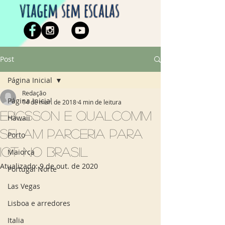
viagem sem escalas
Post
Página Inicial
Redação
Página Inicial
14 de mar. de 2018
4 min de leitura
Ericsson e Qualcomm
Hawaii
selam parceria para
Porto
IoT no Brasil
Maiorca
Atualizado:
9 de out. de 2020
Portugal Norte
Las Vegas
Lisboa e arredores
Italia