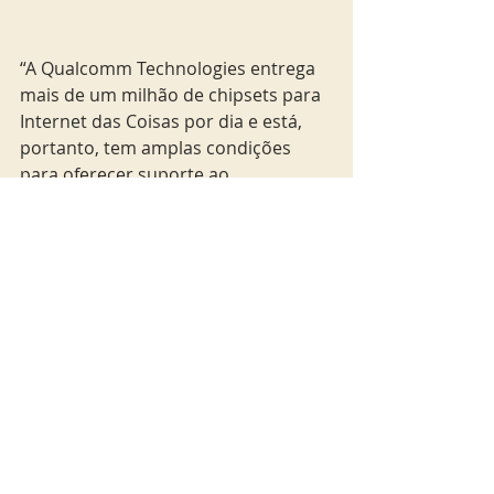
“A Qualcomm Technologies entrega 
mais de um milhão de chipsets para 
Internet das Coisas por dia e está, 
portanto, tem amplas condições 
para oferecer suporte ao 
ecossistema brasileiro de IoT”, 
afirmou Rafael Steinhauser, vice-
presidente sênior e presidente da 
Qualcomm para a América Latina. 
“Estamos felizes em trabalhar com a 
Ericsson para ajudar a acelerar a 
adoção de aplicações de IoT para 
cidades inteligentes e aplicações 
comerciais e industriais. Com 
soluções sendo desenvolvidas 
localmente, temos grande 
capacidade de atender demandas 