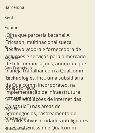
Barcelona
Seul
Equipe
 Olha que parceria bacana! A 
News
Ericsson, multinacional sueca 
Berlim
desenvolvedora e fornecedora de 
soluções e serviços para o mercado 
Algarve
de telecomunicações, anunciou que 
San Francisco
planeja trabalhar com a Qualcomm 
Technologies, Inc., uma subsidiária 
Fatima
da Qualcomm Incorporated, na 
Rio & São Paulo
implementação de infraestrutura 
Portugal Central
LTE IoT e soluções de Internet das 
Coisas (IoT) nas áreas de 
Açores
agronegócios, rastreamento de 
Amsterdam
veículos/ativos e cidades inteligentes 
no Brasil. Ericsson e Qualcomm 
Buenos Aires