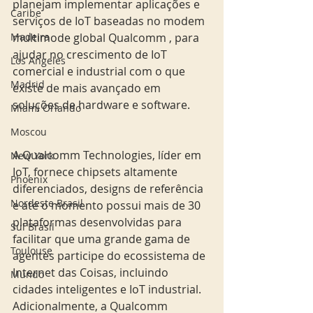
planejam implementar aplicações e 
Caribe
serviços de IoT baseadas no modem 
Madeira
multimode global Qualcomm , para 
ajudar no crescimento de IoT 
Los Angeles
comercial e industrial com o que 
Madrid
existe de mais avançado em 
soluções de hardware e software.
Miami Orlando
Moscou
A Qualcomm Technologies, líder em 
New York
IoT, fornece chipsets altamente 
Phoenix
diferenciados, designs de referência 
Nordeste Brasil
e até o momento possui mais de 30 
plataformas desenvolvidas para 
Sul Brasil
facilitar que uma grande gama de 
Toulouse
agentes participe do ecossistema de 
Internet das Coisas, incluindo 
Mundo
cidades inteligentes e IoT industrial. 
Adicionalmente, a Qualcomm 