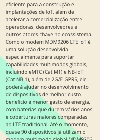
eficiente para a construção e 
implantações de IoT, além de 
acelerar a comercialização entre 
operadoras, desenvolveores e 
outros atores chave no ecossistema. 
Como o modem MDM9206 LTE IoT é 
uma solução desenvolvida 
especialmente para suportar 
capabilidades multimodos globais, 
incluindo eMTC (Cat M1) e NB-IoT 
(Cat NB-1), além de 2G/E-GPRS, ele 
poderá ajudar no desenvolvimento 
de dispositivos de melhor custo 
benefício e menor gasto de energia, 
com baterias que durem vários anos 
e coberturas maiores comparadas 
ao LTE tradicional. Até o momento, 
quase 90 dispositivos já utilizam o 
modem multimodo global MDM9206 