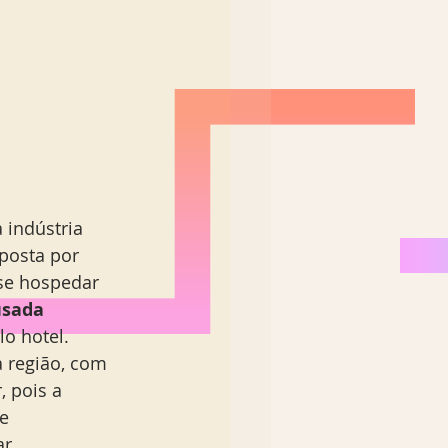
indústria 
posta por 
se hospedar 
sada 
o hotel. 
 região, com 
, pois a 
e 
r.