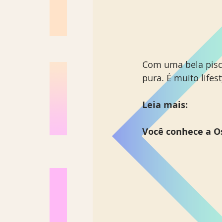
Com uma bela pisci
pura. É muito lifes
Leia mais:
Você conhece a O