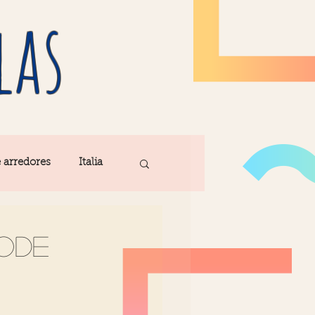
las
e arredores
Italia
Fatima
ode
ribe
Madeira