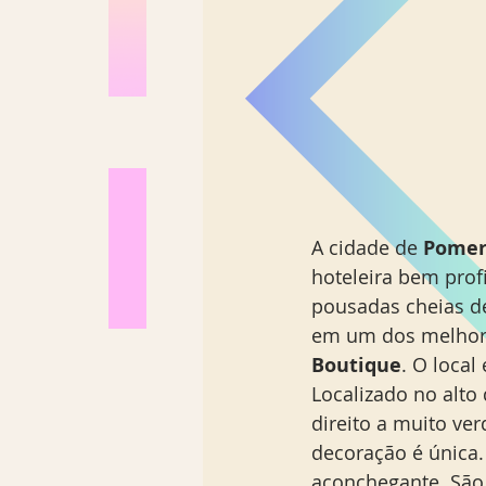
A cidade de 
Pomero
hoteleira bem prof
pousadas cheias de
em um dos melhore
Boutique
. O local
Localizado no alto
direito a muito ver
decoração é única
aconchegante. São 