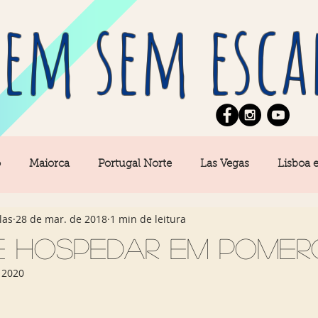
em sem esca
o
Maiorca
Portugal Norte
Las Vegas
Lisboa 
las
28 de mar. de 2018
1 min de leitura
pe
News
Berlim
Algarve
San Francisco
e hospedar em Pomer
 2020
Central
Açores
Amsterdam
Buenos Aires
Ca