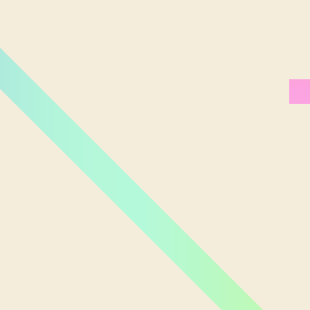
Miami Orlando
Moscou
New York
Phoenix