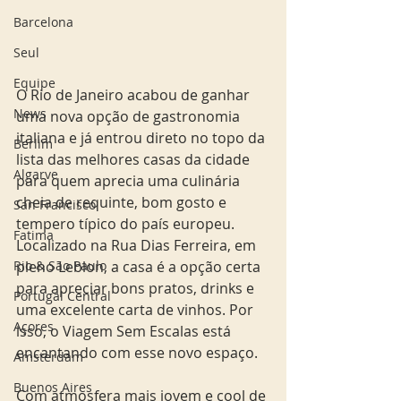
Barcelona
Seul
Equipe
O Rio de Janeiro acabou de ganhar 
News
uma nova opção de gastronomia 
italiana e já entrou direto no topo da 
Berlim
lista das melhores casas da cidade 
Algarve
para quem aprecia uma culinária 
cheia de requinte, bom gosto e 
San Francisco
tempero típico do país europeu. 
Fatima
Localizado na Rua Dias Ferreira, em 
Rio & São Paulo
pleno Leblon, a casa é a opção certa 
para apreciar bons pratos, drinks e 
Portugal Central
uma excelente carta de vinhos. Por 
Açores
isso, o Viagem Sem Escalas está 
encantando com esse novo espaço.
Amsterdam
Buenos Aires
Com atmosfera mais jovem e cool de 