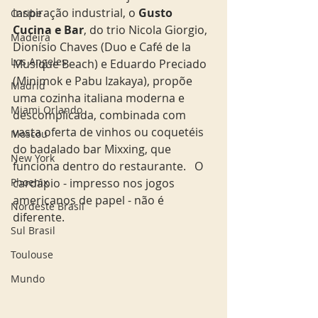
inspiração industrial, o
 Gusto 
Caribe
Cucina e Bar
, do trio Nicola Giorgio, 
Madeira
Dionísio Chaves (Duo e Café de la 
Los Angeles
Musique Beach) e Eduardo Preciado 
(Minimok e Pabu Izakaya), propõe 
Madrid
uma cozinha italiana moderna e 
Miami Orlando
descomplicada, combinada com 
vasta oferta de vinhos ou coquetéis 
Moscou
do badalado bar Mixxing, que 
New York
funciona dentro do restaurante.   O 
Phoenix
cardápio - impresso nos jogos 
americanos de papel - não é 
Nordeste Brasil
diferente.
Sul Brasil
Toulouse
Mundo