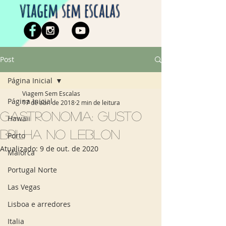
viagem sem escalas
Post
Página Inicial
Viagem Sem Escalas
Página Inicial
17 de abr. de 2018
2 min de leitura
Gastronomia: Gusto
Hawaii
brilha no Leblon
Porto
Atualizado:
9 de out. de 2020
Maiorca
Portugal Norte
Las Vegas
Lisboa e arredores
Italia