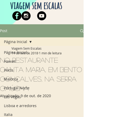
viagem sem escalas
Post
Página Inicial
Viagem Sem Escalas
Página Inicial
11 de set. de 2018
1 min de leitura
No restaurante
Hawaii
Canta Maria, em Bento
Porto
Gonçalves, na Serra
Maiorca
Gaúcha
Portugal Norte
Atualizado:
9 de out. de 2020
Las Vegas
Lisboa e arredores
Italia