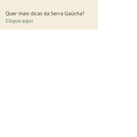
Quer mais dicas da Serra Gaúcha? 
Clique aqui
Quer uma dica de hospedagem em 
Bento Gonçalves? Conheça o hotel 
da região, o Vinocap. Clique no site 
www.vinocap.com.br
Quer mais dicas de Pomerode, em 
Santa Catarina? 
Clique aqui
bento
Sul Brasil
Ver tudo