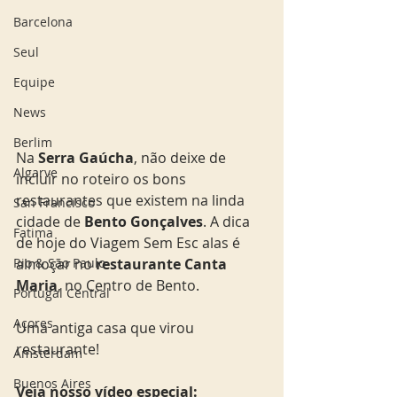
Barcelona
Seul
Equipe
News
Berlim
Na 
Serra Gaúcha
, não deixe de 
Algarve
incluir no roteiro os bons 
restaurantes que existem na linda 
San Francisco
cidade de 
Bento Gonçalves
. A dica 
Fatima
de hoje do Viagem Sem Esc alas é 
Rio & São Paulo
almoçar no 
restaurante Canta 
Maria
, no Centro de Bento. 
Portugal Central
Açores
Uma antiga casa que virou 
restaurante!  
Amsterdam
Buenos Aires
Veja nosso vídeo especial: 