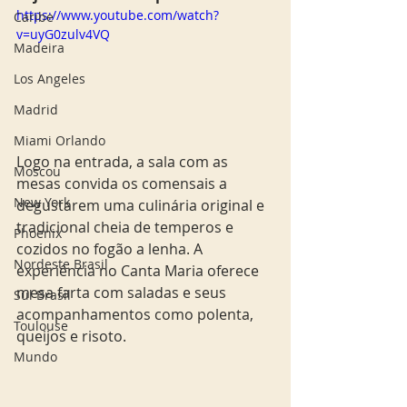
https://www.youtube.com/watch?
Caribe
v=uyG0zulv4VQ
Madeira
Los Angeles
Madrid
Miami Orlando
Logo na entrada, a sala com as 
Moscou
mesas convida os comensais a 
New York
degustarem uma culinária original e 
tradicional cheia de temperos e 
Phoenix
cozidos no fogão a lenha. A 
Nordeste Brasil
experiência no Canta Maria oferece 
mesa farta com saladas e seus 
Sul Brasil
acompanhamentos como polenta, 
Toulouse
queijos e risoto. 
Mundo