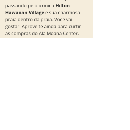
passando pelo icônico 
Hilton 
Hawaiian Village
 e sua charmosa 
praia dentro da praia. Você vai 
gostar. Aproveite ainda para curtir 
as compras do Ala Moana Center. 
Com o exclusivo sistema
 hop-on, 
hop-off do Waikiki Trolley
, as 
possibilidades de planejar sua 