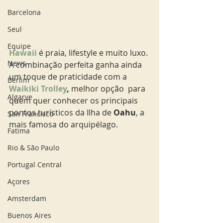
Barcelona
Seul
Equipe
Hawaii 
é praia, lifestyle e muito luxo. 
News
A combinação perfeita ganha ainda 
um toque de praticidade com a 
Berlim
Waikiki Trolley
,
 melhor opção  para 
Algarve
quem quer conhecer os principais 
pontos turísticos da Ilha de 
Oahu
, a 
San Francisco
mais famosa do arquipélago.
Fatima
Rio & São Paulo
Portugal Central
Açores
Amsterdam
Buenos Aires