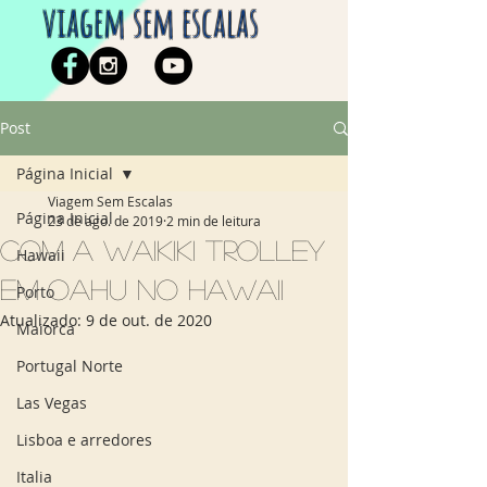
viagem sem escalas
Post
Página Inicial
Viagem Sem Escalas
Página Inicial
23 de ago. de 2019
2 min de leitura
Com a Waikiki Trolley
Hawaii
em Oahu no Hawaii
Porto
Atualizado:
9 de out. de 2020
Maiorca
Portugal Norte
Las Vegas
Lisboa e arredores
Italia