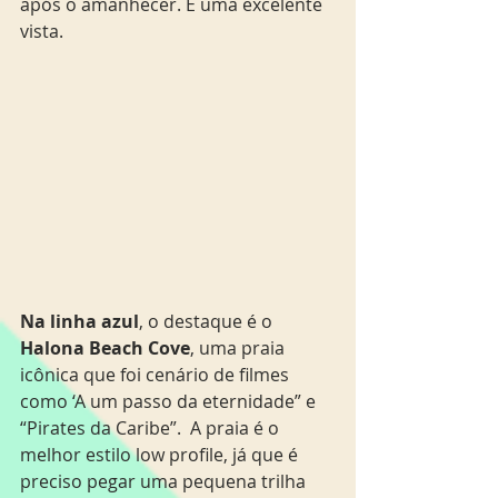
após o amanhecer. É uma excelente 
vista.
Na linha azul
, o destaque é o 
Halona Beach Cove
, uma praia 
icônica que foi cenário de filmes 
como ‘A um passo da eternidade” e 
“Pirates da Caribe”.  A praia é o 
melhor estilo low profile, já que é 
preciso pegar uma pequena trilha 