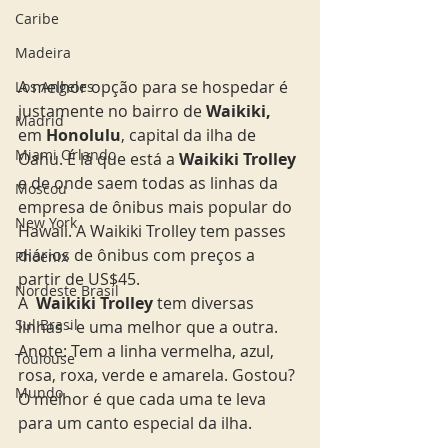
Caribe
Madeira
A melhor opção para se hospedar é 
Los Angeles
justamente no bairro de 
Waikiki,
Madrid
em 
Honolulu
, capital da ilha de 
Miami Orlando
Oahu. É lá que está a
 Waikiki Trolley
e de onde saem todas as linhas da 
Moscou
empresa de ônibus mais popular do 
New York
Hawaii. A Waikiki Trolley tem passes 
diários de ônibus com preços a 
Phoenix
partir de US$45.
Nordeste Brasil
A  
Waikiki Trolley
 tem diversas 
Sul Brasil
linhas - e uma melhor que a outra. 
Anote: Tem a linha vermelha, azul, 
Toulouse
rosa, roxa, verde e amarela. Gostou? 
Mundo
O melhor é que cada uma te leva 
para um canto especial da ilha. 