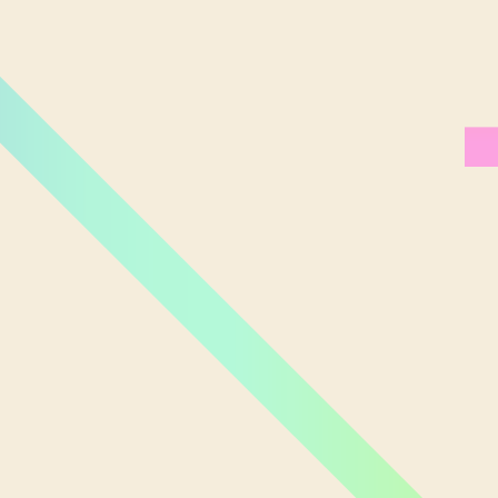
Miami Orlando
Moscou
New York
Phoenix