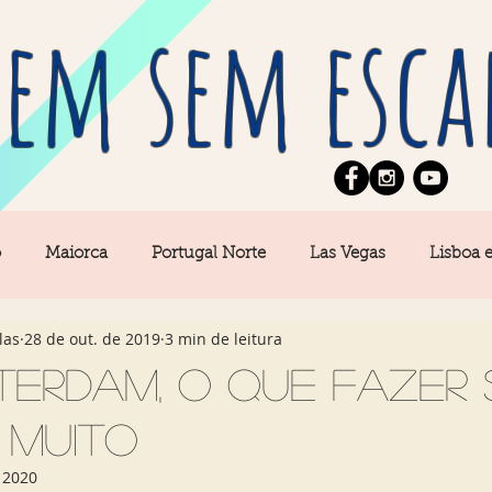
em sem esca
o
Maiorca
Portugal Norte
Las Vegas
Lisboa 
las
28 de out. de 2019
3 min de leitura
pe
News
Berlim
Algarve
San Francisco
terdam, o que fazer
 muito
Central
Açores
Amsterdam
Buenos Aires
Ca
 2020