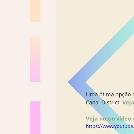
Uma ótima opção 
Canal District. 
Veja
Veja nosso vídeo e
https://www.youtub