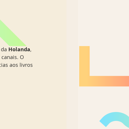
 da 
Holanda
, 
 canais. O 
as aos livros 