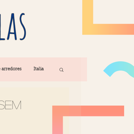
las
e arredores
Italia
Fatima
 sem
ribe
Madeira