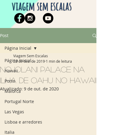
viagem sem escalas
Post
Página Inicial
Viagem Sem Escalas
Página Inicial
22 de dez. de 2019
1 min de leitura
No Iolani Palace na
Hawaii
Ilha de Oahu no Hawaii
Porto
Atualizado:
9 de out. de 2020
Maiorca
Portugal Norte
Las Vegas
Lisboa e arredores
Italia