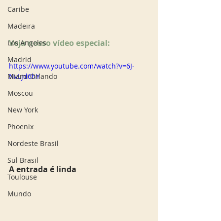
Caribe
Madeira
Veja nosso vídeo especial: 
Los Angeles
Madrid
https://www.youtube.com/watch?v=6J-
Miami Orlando
NvLjd6hY
Moscou
New York
Phoenix
Nordeste Brasil
Sul Brasil
A entrada é linda
Toulouse
Mundo