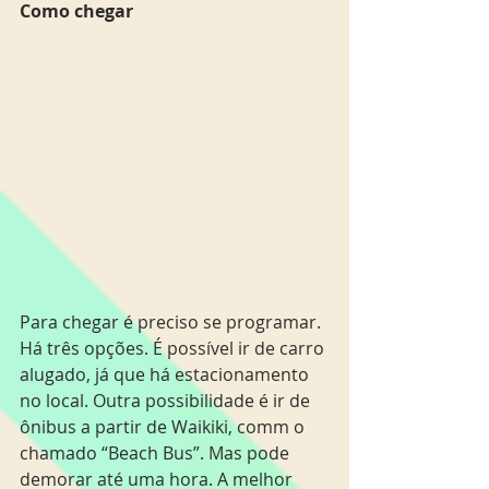
Como chegar
Para chegar é preciso se programar.  
Há três opções. É possível ir de carro 
alugado, já que há estacionamento 
no local. Outra possibilidade é ir de 
ônibus a partir de Waikiki, comm o 
chamado “Beach Bus”. Mas pode 
demorar até uma hora. A melhor 