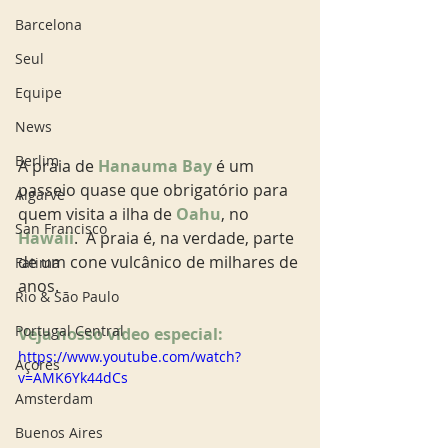
Barcelona
Seul
Equipe
News
Berlim
A praia de 
Hanauma Bay
 é um 
passeio quase que obrigatório para 
Algarve
quem visita a ilha de 
Oahu
, no 
San Francisco
Hawaii
.  A praia é, na verdade, parte 
de um cone vulcânico de milhares de 
Fatima
anos. 
Rio & São Paulo
Portugal Central
Veja nosso vídeo especial: 
https://www.youtube.com/watch?
Açores
v=AMK6Yk44dCs
Amsterdam
Buenos Aires