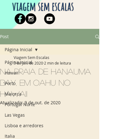
viagem sem escalas
Post
Página Inicial
Viagem Sem Escalas
Página Inicial
3 de jan. de 2020
2 min de leitura
Na praia de Hanauma
Hawaii
Bay, em Oahu no
Porto
Hawaii
Maiorca
Atualizado:
9 de out. de 2020
Portugal Norte
Las Vegas
Lisboa e arredores
Italia