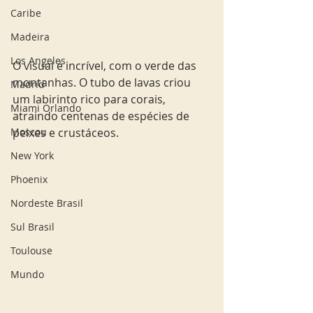
Caribe
Madeira
Los Angeles
O visual é incrível, com o verde das 
montanhas. O tubo de lavas criou 
Madrid
um labirinto rico para corais, 
Miami Orlando
atraindo centenas de espécies de 
peixes e crustáceos. 
Moscou
New York
Phoenix
Nordeste Brasil
Sul Brasil
Toulouse
Mundo