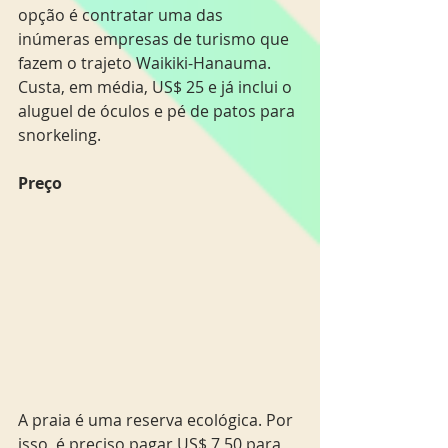
opção é contratar uma das 
inúmeras empresas de turismo que 
fazem o trajeto Waikiki-Hanauma. 
Custa, em média, US$ 25 e já inclui o 
aluguel de óculos e pé de patos para 
snorkeling.
Preço
A praia é uma reserva ecológica. Por 
isso, é preciso pagar US$ 7,50 para 