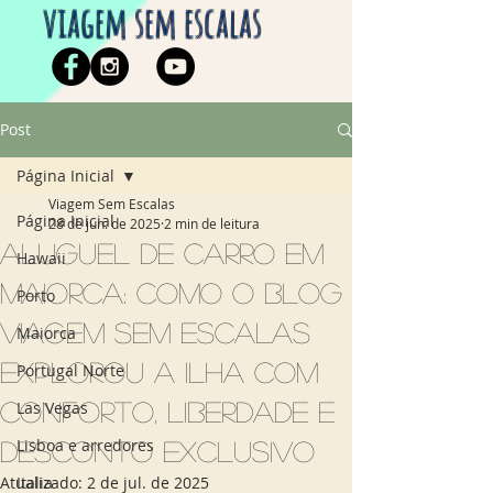
viagem sem escalas
Post
Página Inicial
Viagem Sem Escalas
Página Inicial
28 de jun. de 2025
2 min de leitura
Aluguel de carro em
Hawaii
Maiorca: como o blog
Porto
Viagem Sem Escalas
Maiorca
explorou a ilha com
Portugal Norte
conforto, liberdade e
Las Vegas
Lisboa e arredores
desconto exclusivo
Atualizado:
Italia
2 de jul. de 2025