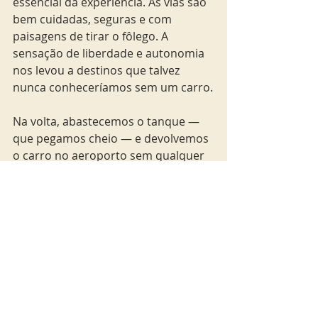
essencial da experiência. As vias são 
bem cuidadas, seguras e com 
paisagens de tirar o fôlego. A 
sensação de liberdade e autonomia 
nos levou a destinos que talvez 
nunca conheceríamos sem um carro.
Na volta, abastecemos o tanque — 
que pegamos cheio — e devolvemos 
o carro no aeroporto sem qualquer 
burocracia. O processo foi ágil e 
eficiente. Tudo funcionou como 
prometido, do início ao fim.