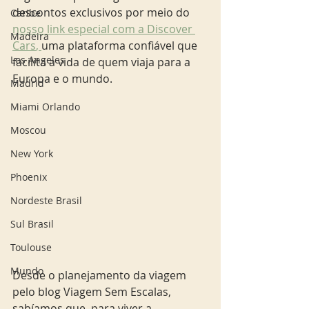
descontos exclusivos por meio do 
Caribe
nosso link especial com a Discover 
Madeira
Cars
, 
uma plataforma confiável que 
Los Angeles
facilita a vida de quem viaja para a 
Europa e o mundo.
Madrid
Miami Orlando
Moscou
New York
Phoenix
Nordeste Brasil
Sul Brasil
Toulouse
Mundo
Desde o planejamento da viagem 
pelo blog Viagem Sem Escalas, 
sabíamos que, para viver a 