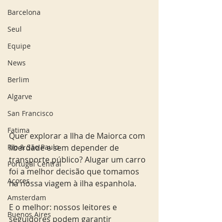
Barcelona
Seul
Equipe
News
Berlim
Algarve
San Francisco
Fatima
Quer explorar a Ilha de Maiorca com 
Rio & São Paulo
liberdade e sem depender de 
transporte público? Alugar um carro 
Portugal Central
foi a melhor decisão que tomamos 
Açores
na nossa viagem à ilha espanhola. 
Amsterdam
E o melhor: nossos leitores e 
Buenos Aires
seguidores podem garantir 