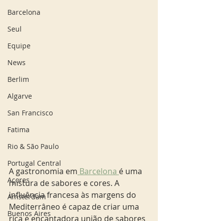
Barcelona
Seul
Equipe
News
Berlim
Algarve
San Francisco
Fatima
Rio & São Paulo
Portugal Central
A gastronomia em
 Barcelona 
é uma 
Açores
mistura de sabores e cores. A 
influência francesa às margens do 
Amsterdam
Mediterrâneo é capaz de criar uma 
Buenos Aires
rica e encantadora união de sabores 