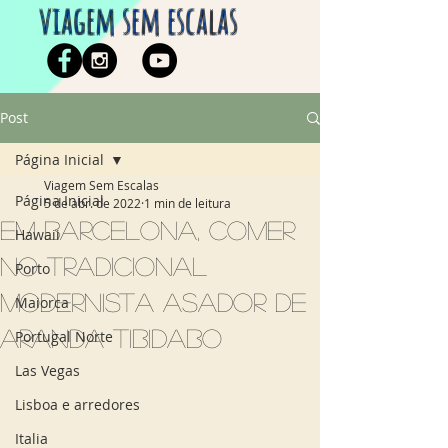
viagem sem escalas
Post
Página Inicial
Viagem Sem Escalas
Página Inicial
5 de abr. de 2022
1 min de leitura
Em Barcelona, comer
Hawaii
no tradicional
Porto
modernista Asador de
Maiorca
Aranda Tibidabo
Portugal Norte
Las Vegas
Lisboa e arredores
Italia