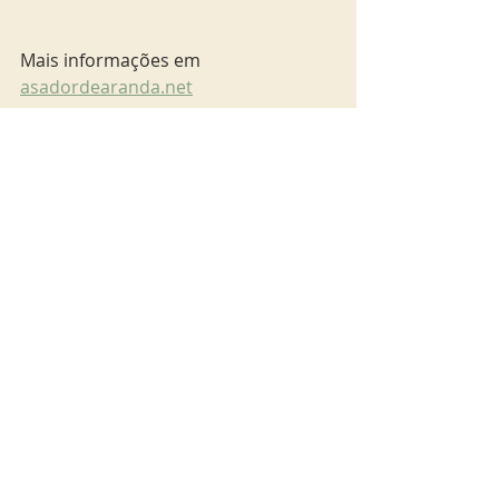
Mais informações em 
asadordearanda.net
Veja nossa dicas de onde comer em 
Barcelona:
https://www.youtube.com/watch?
v=IRO67hGqEy4
barcelona
Gastronomia