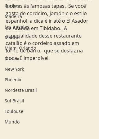
e cores às famosas tapas.  Se você 
Caribe
gosta de cordeiro, jamón e o estilo 
Madeira
espanhol, a dica é ir até o El Asador 
Los Angeles
de Aranda em Tibidabo.  A 
especialidade desse restaurante 
Madrid
catalão é o cordeiro assado em 
Miami Orlando
forno de barro,  que se desfaz na 
boca. É imperdível.
Moscou
New York
Phoenix
Nordeste Brasil
Sul Brasil
Toulouse
Mundo