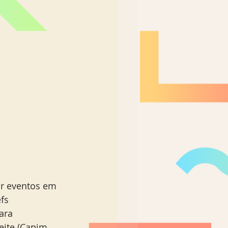
ar eventos em 
fs 
ara 
eite (Capim 