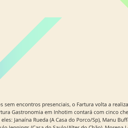
s sem encontros presenciais, o Fartura volta a realiz
Fartura Gastronomia em Inhotim contará com cinco che
eles: Janaína Rueda (A Casa do Porco/Sp), Manu Buff
aulo Jennings (Casa do Saulo/Alter do Chão), Morena L