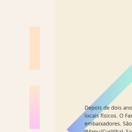
Depois de dois ano
locais físicos. O 
embaixadores. São 
(Manu/Curitiba), S