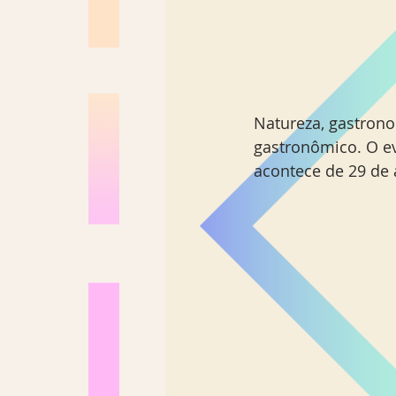
Natureza, gastronom
gastronômico. O ev
acontece de 29 de a