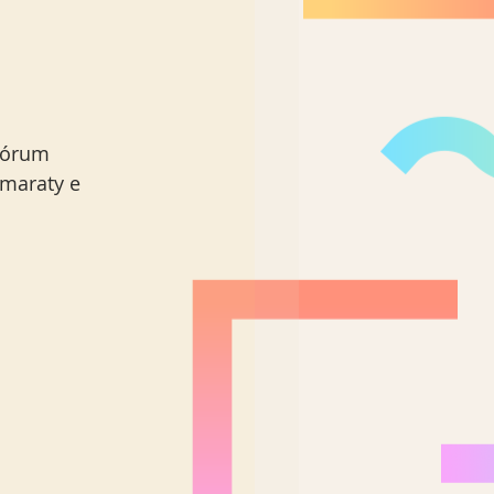
fórum 
maraty e 