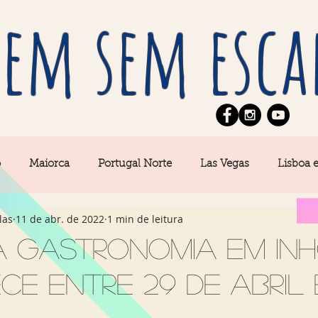
em sem esca
o
Maiorca
Portugal Norte
Las Vegas
Lisboa 
las
11 de abr. de 2022
1 min de leitura
pe
News
Berlim
Algarve
San Francisco
a Gastronomia em Inh
e entre 29 de abril e
Central
Açores
Amsterdam
Buenos Aires
Ca