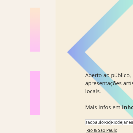
Aberto ao público, 
apresentações artí
locais.
Mais infos em 
inh
saopaulo
Rio
Riodejanei
Rio & São Paulo