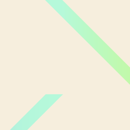
Miami Orlando
Moscou
New York
Phoenix