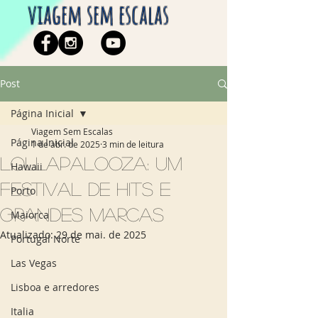
viagem sem escalas
Post
Página Inicial
Viagem Sem Escalas
Página Inicial
1 de abr. de 2025
3 min de leitura
Lollapalooza: um
Hawaii
festival de hits e
Porto
grandes marcas
Maiorca
Atualizado:
29 de mai. de 2025
Portugal Norte
Las Vegas
Lisboa e arredores
Italia