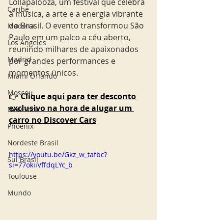
Lollapalooza, um festival que celebra 
Caribe
a música, a arte e a energia vibrante 
do Brasil. O evento transformou São 
Madeira
Paulo em um palco a céu aberto, 
Los Angeles
reunindo milhares de apaixonados 
Madrid
por grandes performances e 
momentos únicos.
Miami Orlando
Moscou
👉 
Clique 
aqui para ter desconto 
exclusivo na hora de alugar um 
New York
carro no Discover Cars
Phoenix
Nordeste Brasil
https://youtu.be/Gkz_w_tafbc?
Sul Brasil
si=77okiiVffdqLYc_b
Toulouse
Mundo