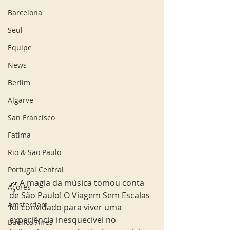
Barcelona
Seul
Equipe
News
Berlim
Algarve
San Francisco
Fatima
Rio & São Paulo
Portugal Central
🎶 A magia da música tomou conta 
Açores
de São Paulo! O Viagem Sem Escalas 
Amsterdam
foi convidado para viver uma 
experiência inesquecível no 
Buenos Aires