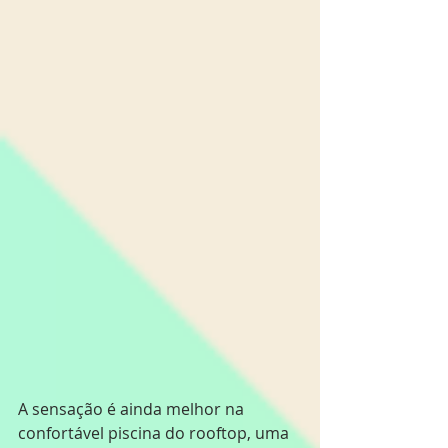
A sensação é ainda melhor na 
confortável piscina do rooftop, uma 