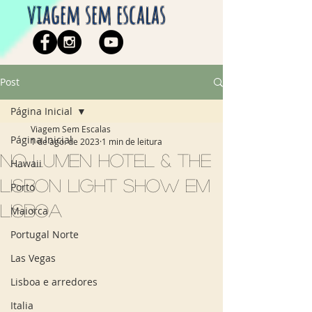
viagem sem escalas
Post
Página Inicial
Viagem Sem Escalas
Página Inicial
1 de ago. de 2023
1 min de leitura
No Lumen Hotel & The
Hawaii
Lisbon Light Show em
Porto
Lisboa
Maiorca
Portugal Norte
Las Vegas
Lisboa e arredores
Italia