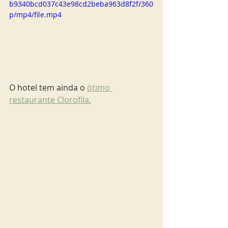
b9340bcd037c43e98cd2beba963d8f2f/360
p/mp4/file.mp4
O hotel tem ainda o 
ótimo 
restaurante Clorofila.