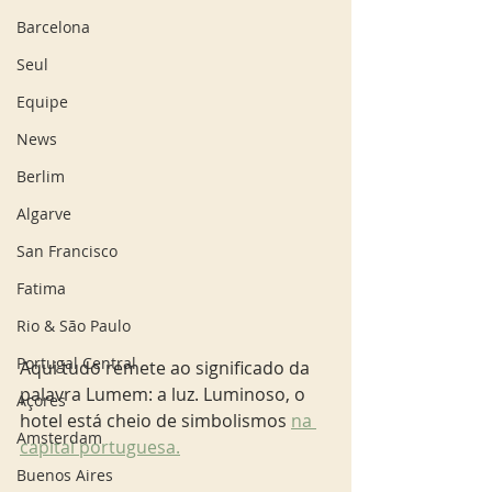
Barcelona
Seul
Equipe
News
Berlim
Algarve
San Francisco
Fatima
Rio & São Paulo
Portugal Central
Aqui tudo remete ao significado da 
palavra Lumem: a luz. Luminoso, o 
Açores
hotel está cheio de simbolismos 
na 
Amsterdam
capital portuguesa.
Buenos Aires