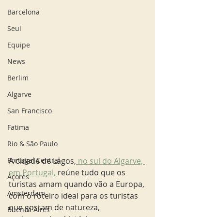
Barcelona
Seul
Equipe
News
Berlim
Algarve
San Francisco
Fatima
Rio & São Paulo
A cidade de Lagos,
 no sul do Algarve, 
Portugal Central
em Portugal, 
reúne tudo que os 
Açores
turistas amam quando vão a Europa, 
Amsterdam
com o roteiro ideal para os turistas 
que gostam de natureza, 
Buenos Aires