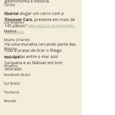
gastronomia e história. 
Caribe
Que tal alugar um carro com a 
Madeira
Discover Cars
, presente em mais de 
Los Angeles
145 países? 
Veja aqui as promoções 
Madrid
exclusivas
Miami Orlando
Há uma muralha cercando parte das 
Moscou
ruas e praias de tirar o fôlego 
esculpidas entre o mar azul 
New York
turquesa e as falésias em tom 
Phoenix
dourado. 
Nordeste Brasil
Sul Brasil
Toulouse
Mundo