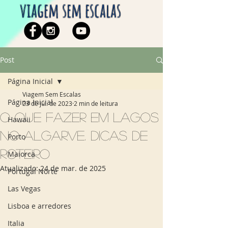
viagem sem escalas
Post
Página Inicial
Viagem Sem Escalas
Página Inicial
23 de jul. de 2023
2 min de leitura
O que fazer em Lagos
Hawaii
no Algarve. Dicas de
Porto
roteiro
Maiorca
Atualizado:
24 de mar. de 2025
Portugal Norte
Las Vegas
Lisboa e arredores
Italia