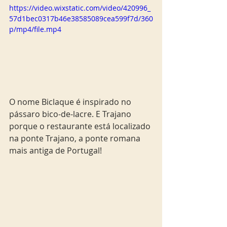
https://video.wixstatic.com/video/420996_
57d1bec0317b46e38585089cea599f7d/360
p/mp4/file.mp4
O nome Biclaque é inspirado no 
pássaro bico-de-lacre. E Trajano 
porque o restaurante está localizado 
na ponte Trajano, a ponte romana 
mais antiga de Portugal!