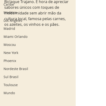
Biclaque Trajano. É hora de apreciar 
Caribe
sabores únicos com toques de 
Madeira
modernidade sem abrir mão da 
cultura local, famosa pelas carnes, 
Los Angeles
os azeites, os vinhos e os pães.
Madrid
Miami Orlando
Moscou
New York
Phoenix
Nordeste Brasil
Sul Brasil
Toulouse
Mundo