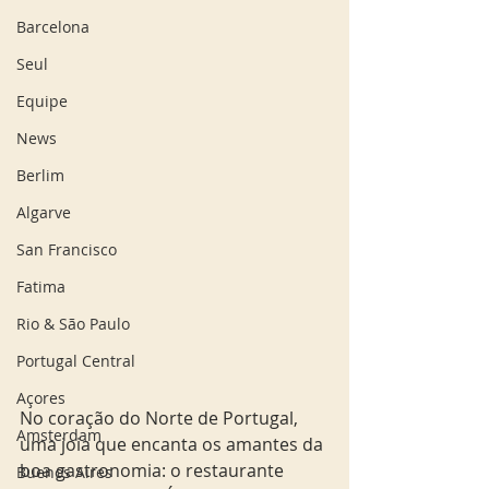
Barcelona
Seul
Equipe
News
Berlim
Algarve
San Francisco
Fatima
Rio & São Paulo
Portugal Central
Açores
No coração do Norte de Portugal, 
Amsterdam
uma joia que encanta os amantes da 
boa gastronomia: o restaurante 
Buenos Aires