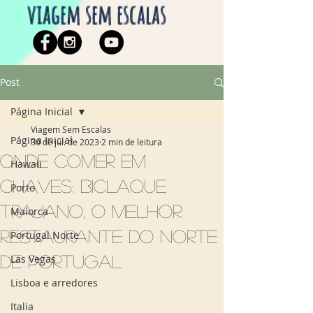
viagem sem escalas
Post
Página Inicial
Viagem Sem Escalas
Página Inicial
30 de jul. de 2023
2 min de leitura
Onde comer em
Hawaii
Chaves: Biclaque
Porto
Trajano, o melhor
Maiorca
restaurante do Norte
Portugal Norte
de Portugal
Las Vegas
Lisboa e arredores
Italia