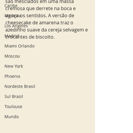
são mesclados em uma massa 
Caribe
cremosa que derrete na boca e 
aguça os sentidos. A versão de 
Madeira
cheesecake de amarena traz o 
Los Angeles
azedinho suave da cereja selvagem e 
Madrid
crocantes de biscoito. 
Miami Orlando
Moscou
New York
Phoenix
Nordeste Brasil
Sul Brasil
Toulouse
Mundo