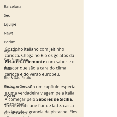
Barcelona
Seul
Equipe
News
Berlim
Gostinho italiano com jeitinho 
Algarve
carioca. Chega no Rio os gelatos da 
San Francisco
Gelateria Piemonte 
com sabor e o 
frescor que são a cara do clima 
Fatima
carioca e do verão europeu.  
Rio & São Paulo
Portugal Central
Os sabores são um capítulo especial 
e uma verdadeira viagem pela Itália. 
Açores
A começar pelo 
Sabores de Sicília
. 
Amsterdam
Um dos hits une fior de latte, casca 
de laranja e granela de pistache. Eles 
Buenos Aires