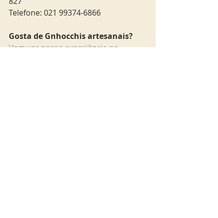
827 
Telefone: 021 99374-6866
Gosta de Gnhocchis artesanais?
Vem ver nossa experiência no 
também italiano Abbraccio
. 
rio
gastronomia
Rio & São Paulo
Posts Relacionados
Ver tudo