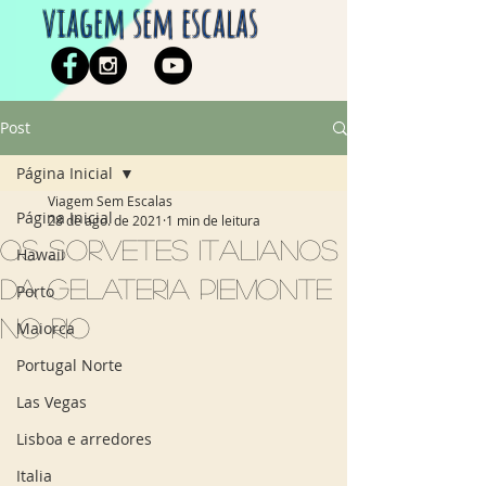
viagem sem escalas
Post
Página Inicial
Viagem Sem Escalas
Página Inicial
28 de ago. de 2021
1 min de leitura
os sorvetes italianos
Hawaii
da Gelateria Piemonte
Porto
no rio
Maiorca
Portugal Norte
Las Vegas
Lisboa e arredores
Italia