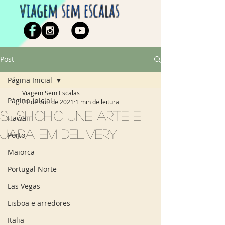
viagem sem escalas
Post
Página Inicial
Viagem Sem Escalas
Página Inicial
21 de out. de 2021
1 min de leitura
SushiChic une arte e
Hawaii
japa em delivery
Porto
Maiorca
Portugal Norte
Las Vegas
Lisboa e arredores
Italia