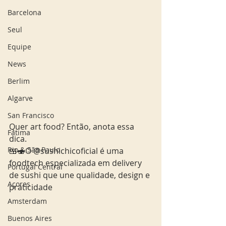
Barcelona
Seul
Equipe
News
Berlim
Algarve
San Francisco
Quer art food? Então, anota essa 
Fatima
dica. 
Rio & São Paulo
🍱🍣O @sushichicoficial é uma 
foodtech especializada em delivery 
Portugal Central
de sushi que une qualidade, design e 
Açores
praticidade
Amsterdam
Buenos Aires