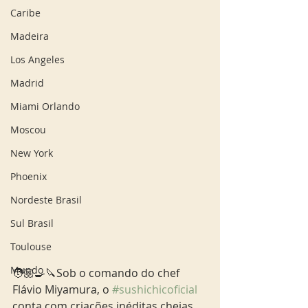
Caribe
Madeira
Los Angeles
Madrid
Miami Orlando
Moscou
New York
Phoenix
Nordeste Brasil
Sul Brasil
Toulouse
Mundo
🧑🏼‍🍳🔪Sob o comando do chef 
Flávio Miyamura, o 
#sushichicoficial
conta com criações inéditas cheias 