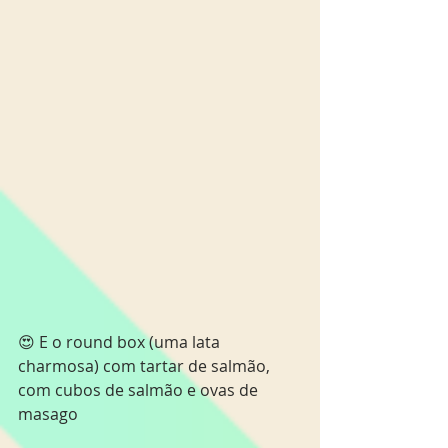
😍 E o round box (uma lata 
charmosa) com tartar de salmão, 
com cubos de salmão e ovas de 
masago