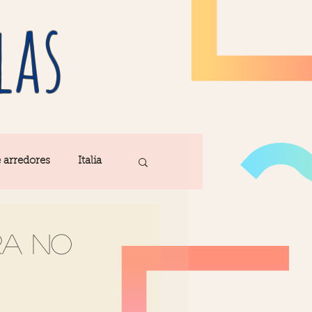
las
e arredores
Italia
Fatima
ra no
ribe
Madeira