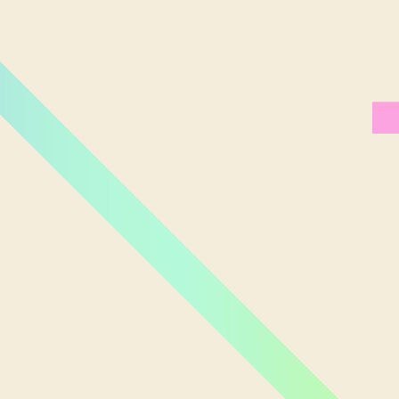
Miami Orlando
Moscou
New York
Phoenix