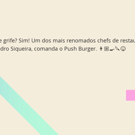
 grife? Sim! Um dos mais renomados chefs de restau
edro Siqueira, comanda o Push Burger. 👨🏼‍🍳🔪😋