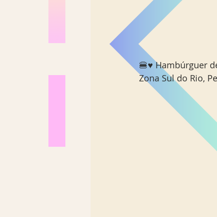
🍔♥️ Hambúrguer de
Zona Sul do Rio, P