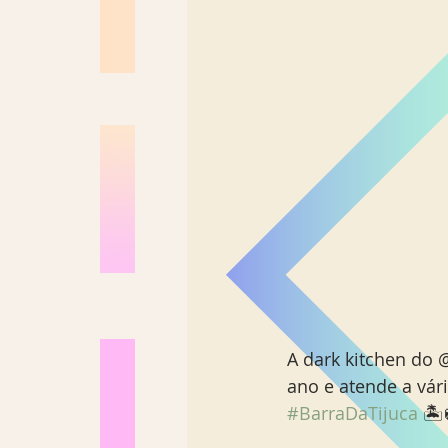
A dark kitchen do
ano e atende a vári
#BarraDaTijuca
 🏝