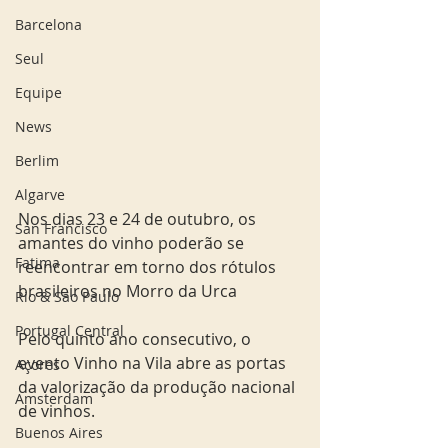
Barcelona
Seul
Equipe
News
Berlim
Algarve
Nos dias 23 e 24 de outubro, os 
San Francisco
amantes do vinho poderão se 
Fatima
reencontrar em torno dos rótulos 
brasileiros no Morro da Urca
Rio & São Paulo
Portugal Central
Pelo quinto ano consecutivo, o 
evento Vinho na Vila abre as portas 
Açores
da valorização da produção nacional 
Amsterdam
de vinhos. 
Buenos Aires