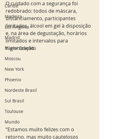
O cuidado com a segurança foi 
Caribe
redobrado: todos de máscara, 
Madeira
distanciamento, participantes 
limitados, álcool em gel à disposição 
Los Angeles
e, na área de degustação, horários 
Madrid
limitados e intervalos para 
higienização. 
Miami Orlando
Moscou
New York
Phoenix
Nordeste Brasil
Sul Brasil
Toulouse
Mundo
“Estamos muito felizes com o 
retorno, mas muito cautelosos 