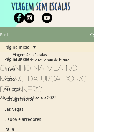
viagem sem escalas
Post
Página Inicial
Viagem Sem Escalas
Página Inicial
30 de set. de 2021
2 min de leitura
O Vinho na Vila no
Hawaii
Morro da Urca do Rio
Porto
de Janeiro
Maiorca
Atualizado:
6 de fev. de 2022
Portugal Norte
Las Vegas
Lisboa e arredores
Italia