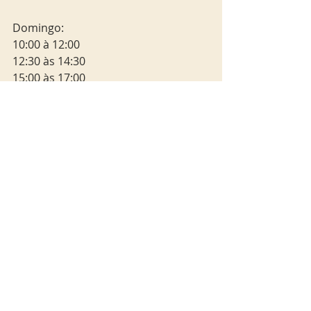
Domingo:
10:00 à 12:00 
12:30 às 14:30
15:00 às 17:00
17:00 às 19:00
Mais informações no site: 
http://vinhonavila.com.br/
O ingresso inclui uma taça de Cristal 
Oficial do Evento, acesso a 
degustação durante seu horário, 
acesso a aula show ao ar Livre e 
acesso a feirinha gastronômica.
Uso obrigatório de máscara (retirar 
apenas para a degustação) e 