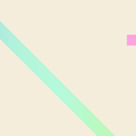
Miami Orlando
Moscou
New York
Phoenix