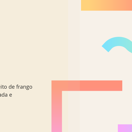
to de frango 
ada e 