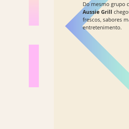
Do mesmo grupo de
Aussie Grill 
chegou
frescos, sabores 
entretenimento. 