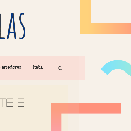
las
e arredores
Italia
Fatima
te e
ribe
Madeira