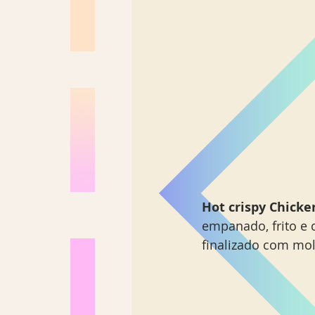
Hot crispy Chick
empanado, frito e 
finalizado com mol