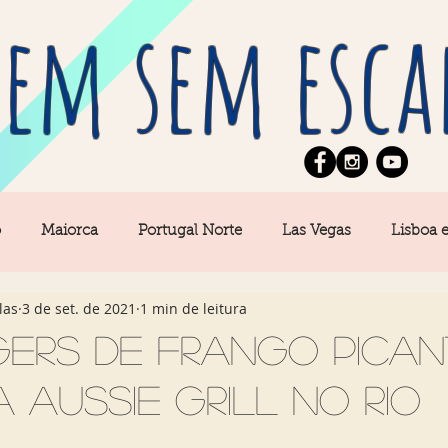
em sem esca
o
Maiorca
Portugal Norte
Las Vegas
Lisboa 
las
3 de set. de 2021
1 min de leitura
pe
News
Berlim
Algarve
San Francisco
gers de frango pican
 Aussie Grill no Rio
Central
Açores
Amsterdam
Buenos Aires
Ca