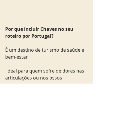
Por que incluir Chaves no seu 
roteiro por Portugal?
É um destino de turismo de saúde e 
bem-estar
 Ideal para quem sofre de dores nas 
articulações ou nos ossos
 Combina tradição termal com 
infraestrutura moderna
Ótima opção para viagens relaxantes 
ou terapêuticas