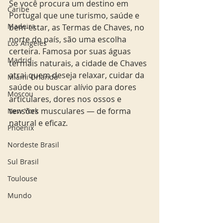
Se você procura um destino em 
Caribe
Portugal que une turismo, saúde e 
Madeira
bem-estar, as Termas de Chaves, no 
norte do país, são uma escolha 
Los Angeles
certeira. Famosa por suas águas 
Madrid
termais naturais, a cidade de Chaves 
atrai quem deseja relaxar, cuidar da 
Miami Orlando
saúde ou buscar alívio para dores 
Moscou
articulares, dores nos ossos e 
tensões musculares — de forma 
New York
natural e eficaz.
Phoenix
Nordeste Brasil
Sul Brasil
Toulouse
Mundo