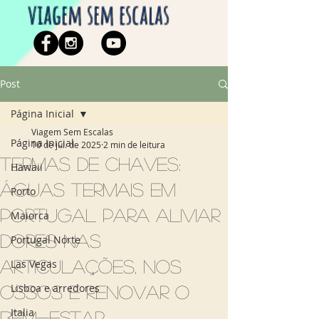
viagem sem escalas
Post
Página Inicial
Viagem Sem Escalas
Página Inicial
10 de jul. de 2025
2 min de leitura
Termas de Chaves:
Hawaii
águas termais em
Porto
Portugal para aliviar
Maiorca
dores nas
Portugal Norte
articulações, nos
Las Vegas
Lisboa e arredores
ossos e renovar o
Italia
bem-estar