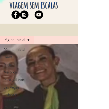
viagem sem escalas
Blog
Página Inicial
Página Inicial
Hawaii
Porto
Maiorca
Portugal Norte
Las Vegas
Lisboa e
arredores
Italia