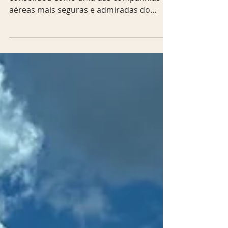
Ao longo de oito décadas, a TAP se
consolidou como uma das companhias
aéreas mais seguras e admiradas do
mundo, eleita por 10 anos consecutivos
como Companhia Aérea Líder da Europa
para a América do Sul pelo World Travel
Awards. Em 2023, foi reconhecida
também com o MICE Award de Melhor
Companhia Europeia. Com voos diretos
de Lisboa para 13 cidades brasileiras,
incluindo São Paulo, Rio de Janeiro,
Brasília, Recife, Salvador, Porto Alegre e
Belém, a TAP reforça sua vocação de