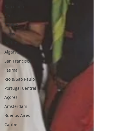
Barcelona
Seul
Equipe
News
Berlim
Algarve
San Francisco
Fatima
Rio & São Paulo
Portugal Central
Açores
Amsterdam
Buenos Aires
Caribe