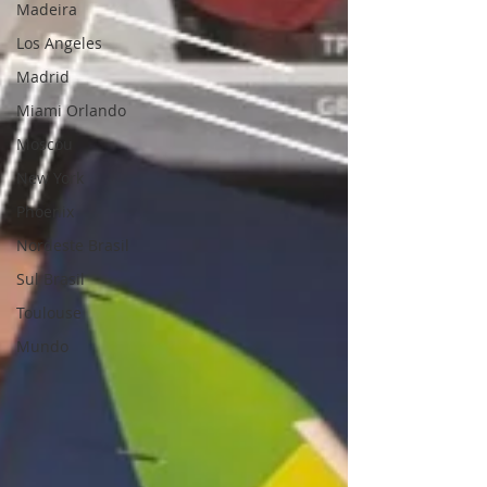
Madeira
Los Angeles
Madrid
Miami Orlando
Moscou
New York
Phoenix
Nordeste Brasil
Sul Brasil
Toulouse
Mundo